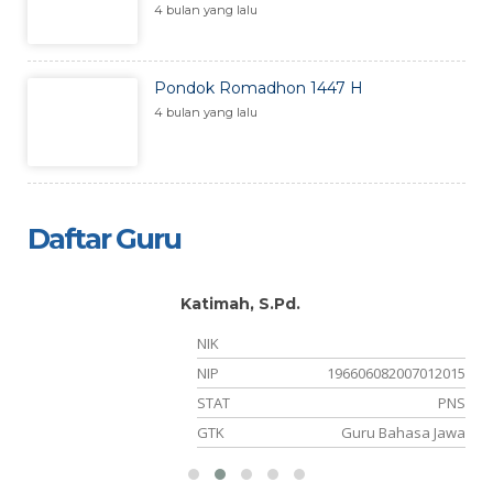
4 bulan yang lalu
Pondok Romadhon 1447 H
4 bulan yang lalu
Daftar Guru
Katimah, S.Pd.
NIK
NIP
196606082007012015
PK
STAT
PNS
ya
GTK
Guru Bahasa Jawa