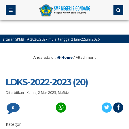
aran SPMB TA 2026/2027 mulai tanggal 2 Juni-22juni 2026
n Sumatif akhir Semester Genap (ASAS) Kelas 9 Dilaksanakan Tanggal 4-9 Mei, 
Anda ada di :
Home
/ Attachment
LDKS-2022-2023 (20)
Diterbitkan :
Kamis, 2 Mar 2023
,
Mufidz
0
Kategori :