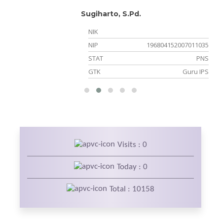
Sugiharto, S.Pd.
NIK
NIP
196804152007011035
er
STAT
PNS
an
GTK
Guru IPS
Visits : 0
Today : 0
Total : 10158