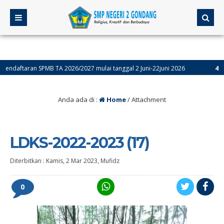
ftaran SPMB TA 2026/2027 mulai tanggal 2 Juni-22juni 2026
4 bulan y
Anda ada di :
Home
/ Attachment
LDKS-2022-2023 (17)
Diterbitkan :
Kamis, 2 Mar 2023
,
Mufidz
0