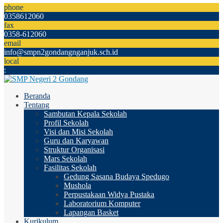
phone
0358612060
fax
0358-612060
email
info@smpn2gondangnganjuk.sch.id
local
:
Beranda
Tentang
Sambutan Kepala Sekolah
Profil Sekolah
Visi dan Misi Sekolah
Guru dan Karyawan
Struktur Organisasi
Mars Sekolah
Fasilitas Sekolah
Gedung Sasana Budaya Spedugo
Mushola
Perpustakaan Widya Pustaka
Laboratorium Komputer
Lapangan Basket
Kurikulum