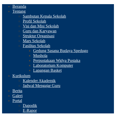
Beranda
Tentang
Sambutan Kepala Sekolah
Profil Sekolah
Visi dan Misi Sekolah
Guru dan Karyawan
Struktur Organisasi
Mars Sekolah
Fasilitas Sekolah
Gedung Sasana Budaya Spedugo
Mushola
Perpustakaan Widya Pustaka
Laboratorium Komputer
Lapangan Basket
Kurikulum
Kalender Akademik
Jadwal Mengajar Guru
Berita
Galeri
Portal
Dapodik
E-Rapor