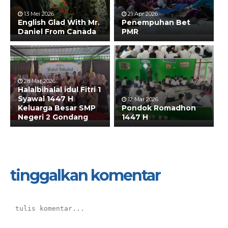
13 Mei 2026
21 Apr 2026
English Glad With Mr.
Penempuhan Bet
Daniel From Canada
PMR
28 Mar 2026
Halalbihalal idul Fitri 1
Syawal 1447 H
12 Mar 2026
Keluarga Besar SMP
Pondok Romadhon
Negeri 2 Gondang
1447 H
tinggalkan komentar