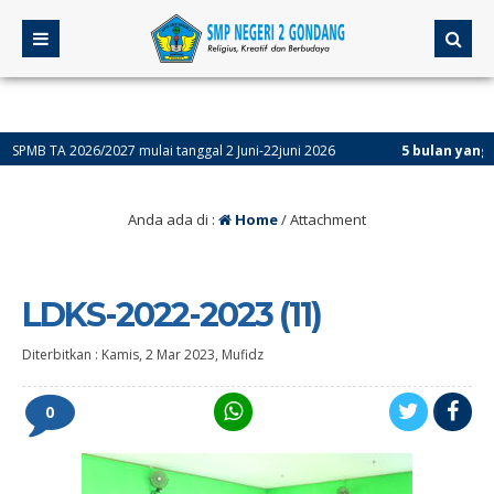
TA 2026/2027 mulai tanggal 2 Juni-22juni 2026
5 bulan yang lalu
/ A
Anda ada di :
Home
/ Attachment
LDKS-2022-2023 (11)
Diterbitkan :
Kamis, 2 Mar 2023
,
Mufidz
0