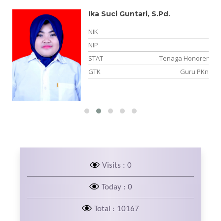
Ika Suci Guntari, S.Pd.
NIK
05
NIP
NS
STAT
Tenaga Honorer
PS
GTK
Guru PKn
Visits : 0
Today : 0
Total : 10167