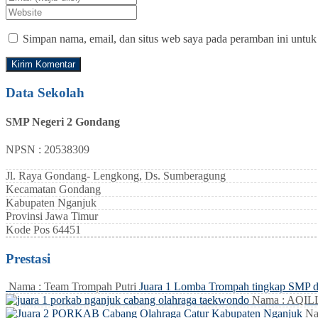
Simpan nama, email, dan situs web saya pada peramban ini untuk
Data Sekolah
SMP Negeri 2 Gondang
NPSN : 20538309
Jl. Raya Gondang- Lengkong, Ds. Sumberagung
Kecamatan
Gondang
Kabupaten
Nganjuk
Provinsi
Jawa Timur
Kode Pos
64451
Prestasi
Nama : Team Trompah Putri
Juara 1 Lomba Trompah tingkap SMP 
Nama : AQI
Na