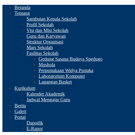
Beranda
Tentang
Sambutan Kepala Sekolah
Profil Sekolah
Visi dan Misi Sekolah
Guru dan Karyawan
Struktur Organisasi
Mars Sekolah
Fasilitas Sekolah
Gedung Sasana Budaya Spedugo
Mushola
Perpustakaan Widya Pustaka
Laboratorium Komputer
Lapangan Basket
Kurikulum
Kalender Akademik
Jadwal Mengajar Guru
Berita
Galeri
Portal
Dapodik
E-Rapor