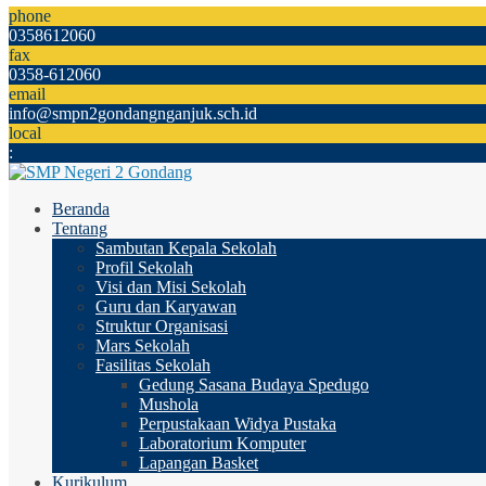
phone
0358612060
fax
0358-612060
email
info@smpn2gondangnganjuk.sch.id
local
:
Beranda
Tentang
Sambutan Kepala Sekolah
Profil Sekolah
Visi dan Misi Sekolah
Guru dan Karyawan
Struktur Organisasi
Mars Sekolah
Fasilitas Sekolah
Gedung Sasana Budaya Spedugo
Mushola
Perpustakaan Widya Pustaka
Laboratorium Komputer
Lapangan Basket
Kurikulum