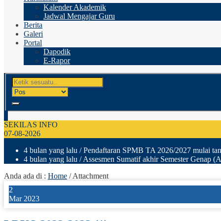
Kalender Akademik
Jadwal Mengajar Guru
Berita
Galeri
Portal
Dapodik
E-Rapor
SEKILAS INFO
07-08-2026
4 bulan yang lalu
/ Pendaftaran SPMB TA 2026/2027 mulai tang
4 bulan yang lalu
/ Assesmen Sumatif akhir Semester Genap (A
Anda ada di :
Home
/ Attachment
2
Mar 2023