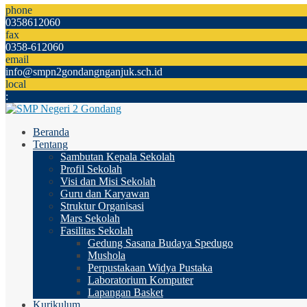
phone
0358612060
fax
0358-612060
email
info@smpn2gondangnganjuk.sch.id
local
:
Beranda
Tentang
Sambutan Kepala Sekolah
Profil Sekolah
Visi dan Misi Sekolah
Guru dan Karyawan
Struktur Organisasi
Mars Sekolah
Fasilitas Sekolah
Gedung Sasana Budaya Spedugo
Mushola
Perpustakaan Widya Pustaka
Laboratorium Komputer
Lapangan Basket
Kurikulum