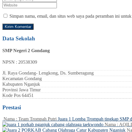
Simpan nama, email, dan situs web saya pada peramban ini untuk
Data Sekolah
SMP Negeri 2 Gondang
NPSN : 20538309
Jl. Raya Gondang- Lengkong, Ds. Sumberagung
Kecamatan
Gondang
Kabupaten
Nganjuk
Provinsi
Jawa Timur
Kode Pos
64451
Prestasi
Nama : Team Trompah Putri
Juara 1 Lomba Trompah tingkap SMP 
Nama : AQI
Na