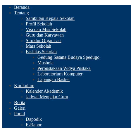
Beranda
Tentang
Sambutan Kepala Sekolah
Profil Sekolah
Visi dan Misi Sekolah
Guru dan Karyawan
Struktur Organisasi
Mars Sekolah
Fasilitas Sekolah
Gedung Sasana Budaya Spedugo
Mushola
Perpustakaan Widya Pustaka
Laboratorium Komputer
Lapangan Basket
Kurikulum
Kalender Akademik
Jadwal Mengajar Guru
Berita
Galeri
Portal
Dapodik
E-Rapor