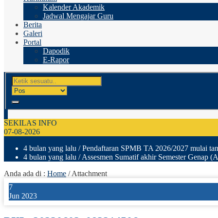
Kalender Akademik
Jadwal Mengajar Guru
Berita
Galeri
Portal
Dapodik
E-Rapor
SEKILAS INFO
07-08-2026
4 bulan yang lalu
/ Pendaftaran SPMB TA 2026/2027 mulai tang
4 bulan yang lalu
/ Assesmen Sumatif akhir Semester Genap (A
Anda ada di :
Home
/ Attachment
7
Jun 2023