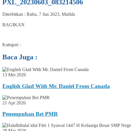
PXL_20230603_083214506
Diterbitkan :
Rabu, 7 Jun 2023
,
Mufidz
0
BAGIKAN
Kategori :
Baca Juga :
13 Mei 2026
English Glad With Mr. Daniel From Canada
21 Apr 2026
Penempuhan Bet PMR
28 Mar 2026