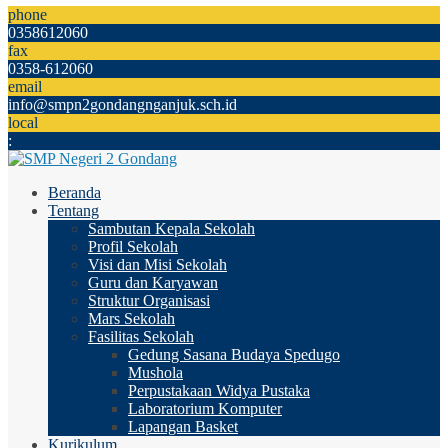
phone
0358612060
fax
0358-612060
email
info@smpn2gondangnganjuk.sch.id
local
:
Beranda
Tentang
Sambutan Kepala Sekolah
Profil Sekolah
Visi dan Misi Sekolah
Guru dan Karyawan
Struktur Organisasi
Mars Sekolah
Fasilitas Sekolah
Gedung Sasana Budaya Spedugo
Mushola
Perpustakaan Widya Pustaka
Laboratorium Komputer
Lapangan Basket
Kurikulum