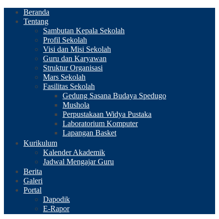
Beranda
Tentang
Sambutan Kepala Sekolah
Profil Sekolah
Visi dan Misi Sekolah
Guru dan Karyawan
Struktur Organisasi
Mars Sekolah
Fasilitas Sekolah
Gedung Sasana Budaya Spedugo
Mushola
Perpustakaan Widya Pustaka
Laboratorium Komputer
Lapangan Basket
Kurikulum
Kalender Akademik
Jadwal Mengajar Guru
Berita
Galeri
Portal
Dapodik
E-Rapor