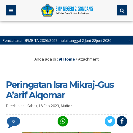
daftaran SPMB TA 2026/2027 mulai tanggal 2 Juni-22juni 2026
4 bulan
Anda ada di :
Home
/ Attachment
Peringatan Isra Mikraj-Gus
A’arif Alqomar
Diterbitkan :
Sabtu, 18 Feb 2023
,
Mufidz
0