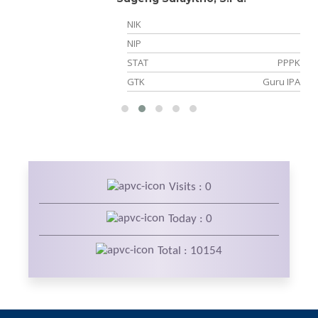
NIK
NIP
PK
STAT
PPPK
TU
GTK
Guru IPA
Visits : 0
Today : 0
Total : 10154