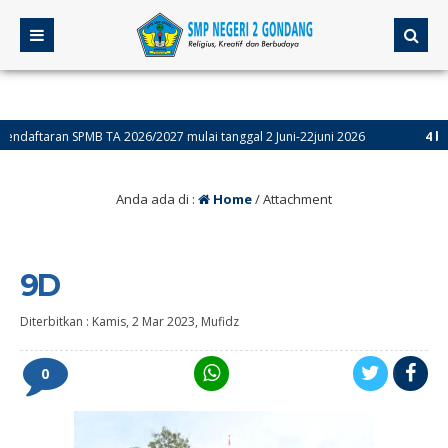
taran SPMB TA 2026/2027 mulai tanggal 2 Juni-22juni 2026
4 bulan ya
Anda ada di :
Home
/ Attachment
9D
Diterbitkan :
Kamis, 2 Mar 2023
,
Mufidz
0