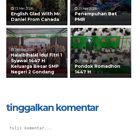
13 Mei 2026
21 Apr 2026
English Glad With Mr.
Penempuhan Bet
Daniel From Canada
PMR
28 Mar 2026
Halalbihalal idul Fitri 1
Syawal 1447 H
12 Mar 2026
Keluarga Besar SMP
Pondok Romadhon
Negeri 2 Gondang
1447 H
tinggalkan komentar