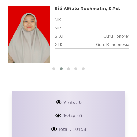
Siti Alfiatu Rochmatin, S.Pd.
NIK
15
NIP
NS
STAT
Guru Honorer
wa
GTK
Guru B. Indonesia
Visits : 0
Today : 0
Total : 10158