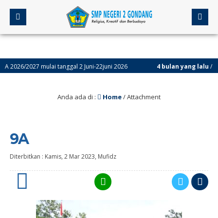
6/2027 mulai tanggal 2 Juni-22juni 2026
4 bulan yang lalu
/ Assesme
Anda ada di :
Home
/ Attachment
9A
Diterbitkan :
Kamis, 2 Mar 2023
,
Mufidz
0