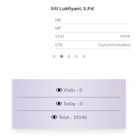
.
Siti Lukfiyani, S.Pd
NIK
11
NIP
PK
STAT
PPPK
pa
GTK
Guru Informatika
Visits : 0
Today : 0
Total : 10146