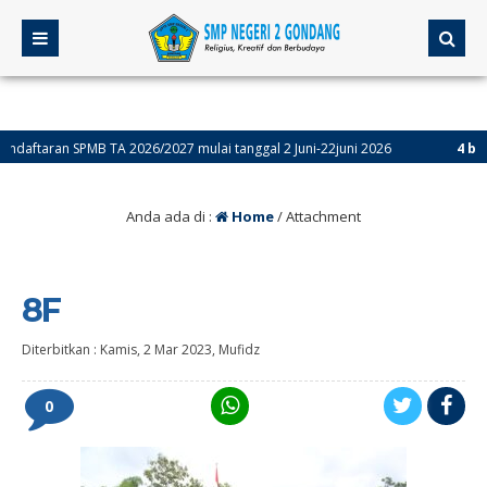
taran SPMB TA 2026/2027 mulai tanggal 2 Juni-22juni 2026
4 bulan y
Anda ada di :
Home
/ Attachment
8F
Diterbitkan :
Kamis, 2 Mar 2023
,
Mufidz
0