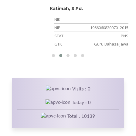
Katimah, S.Pd.
NIK
NIP
196606082007012015
PW
STAT
PNS
an
GTK
Guru Bahasa Jawa
Visits : 0
Today : 0
Total : 10139