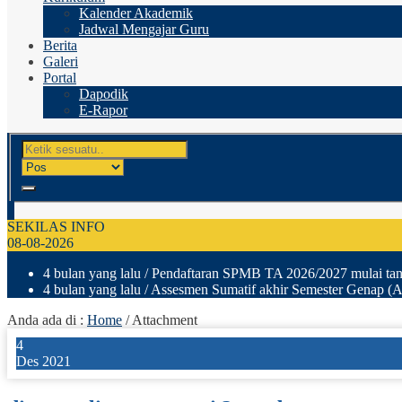
Kalender Akademik
Jadwal Mengajar Guru
Berita
Galeri
Portal
Dapodik
E-Rapor
SEKILAS INFO
08-08-2026
4 bulan yang lalu
/ Pendaftaran SPMB TA 2026/2027 mulai tang
4 bulan yang lalu
/ Assesmen Sumatif akhir Semester Genap (A
Anda ada di :
Home
/ Attachment
4
Des 2021