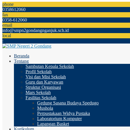
phone
0358612060
fax
0358-612060
email
info@smpn2gondangnganjuk.sch.id
local
:
Beranda
Tentang
Sambutan Kepala Sekolah
Profil Sekolah
Visi dan Misi Sekolah
Guru dan Karyawan
Struktur Organisasi
Mars Sekolah
Fasilitas Sekolah
Gedung Sasana Budaya Spedugo
Mushola
Perpustakaan Widya Pustaka
Laboratorium Komputer
Lapangan Basket
Kurikulum