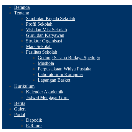
Beranda
Tentang
Sambutan Kepala Sekolah
Profil Sekolah
Visi dan Misi Sekolah
Guru dan Karyawan
Struktur Organisasi
Mars Sekolah
Fasilitas Sekolah
Gedung Sasana Budaya Spedugo
Mushola
Perpustakaan Widya Pustaka
Laboratorium Komputer
Lapangan Basket
Kurikulum
Kalender Akademik
Jadwal Mengajar Guru
Berita
Galeri
Portal
Dapodik
E-Rapor