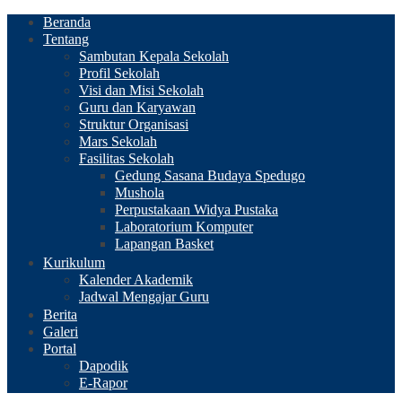
Beranda
Tentang
Sambutan Kepala Sekolah
Profil Sekolah
Visi dan Misi Sekolah
Guru dan Karyawan
Struktur Organisasi
Mars Sekolah
Fasilitas Sekolah
Gedung Sasana Budaya Spedugo
Mushola
Perpustakaan Widya Pustaka
Laboratorium Komputer
Lapangan Basket
Kurikulum
Kalender Akademik
Jadwal Mengajar Guru
Berita
Galeri
Portal
Dapodik
E-Rapor