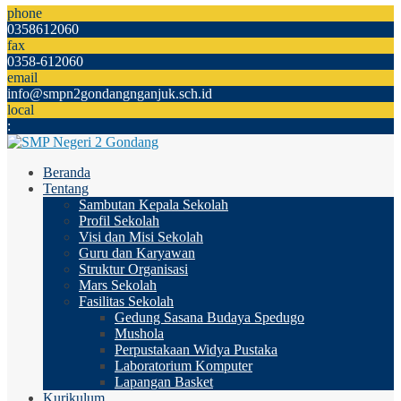
phone
0358612060
fax
0358-612060
email
info@smpn2gondangnganjuk.sch.id
local
:
Beranda
Tentang
Sambutan Kepala Sekolah
Profil Sekolah
Visi dan Misi Sekolah
Guru dan Karyawan
Struktur Organisasi
Mars Sekolah
Fasilitas Sekolah
Gedung Sasana Budaya Spedugo
Mushola
Perpustakaan Widya Pustaka
Laboratorium Komputer
Lapangan Basket
Kurikulum