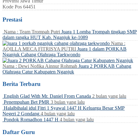
Provinsi
Jawa Timur
Kode Pos
64451
Prestasi
Nama : Team Trompah Putri
Juara 1 Lomba Trompah tingkap SMP
dalam rangka HUT Kab. Nganjuk ke-1089
Nama :
AQILLA MECA FITRISYA PUTRI
Juara 1 dalam PORKAB
Nganjuk Cabang Olahraga Taekwondo
Nama : Dewi Nofika Ainnur Rohmah
Juara 2 PORKAB Cabang
Olahraga Catur Kabupaten Nganjuk
Berita Terbaru
English Glad With Mr. Daniel From Canada
2 bulan yang lalu
Penempuhan Bet PMR
3 bulan yang lalu
Halalbihalal idul Fitri 1 Syawal 1447 H Keluarga Besar SMP
Negeri 2 Gondang
4 bulan yang lalu
Pondok Romadhon 1447 H
4 bulan yang lalu
Daftar Guru