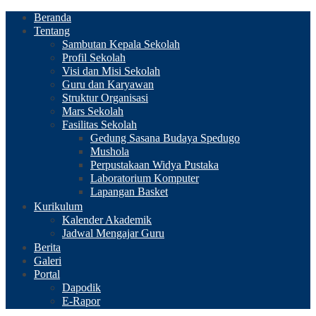
Beranda
Tentang
Sambutan Kepala Sekolah
Profil Sekolah
Visi dan Misi Sekolah
Guru dan Karyawan
Struktur Organisasi
Mars Sekolah
Fasilitas Sekolah
Gedung Sasana Budaya Spedugo
Mushola
Perpustakaan Widya Pustaka
Laboratorium Komputer
Lapangan Basket
Kurikulum
Kalender Akademik
Jadwal Mengajar Guru
Berita
Galeri
Portal
Dapodik
E-Rapor