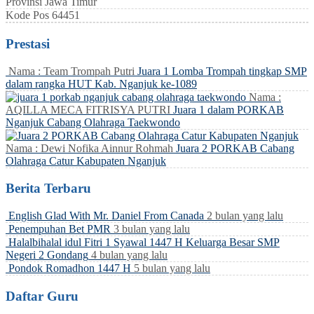
Provinsi
Jawa Timur
Kode Pos
64451
Prestasi
Nama : Team Trompah Putri
Juara 1 Lomba Trompah tingkap SMP
dalam rangka HUT Kab. Nganjuk ke-1089
Nama :
AQILLA MECA FITRISYA PUTRI
Juara 1 dalam PORKAB
Nganjuk Cabang Olahraga Taekwondo
Nama : Dewi Nofika Ainnur Rohmah
Juara 2 PORKAB Cabang
Olahraga Catur Kabupaten Nganjuk
Berita Terbaru
English Glad With Mr. Daniel From Canada
2 bulan yang lalu
Penempuhan Bet PMR
3 bulan yang lalu
Halalbihalal idul Fitri 1 Syawal 1447 H Keluarga Besar SMP
Negeri 2 Gondang
4 bulan yang lalu
Pondok Romadhon 1447 H
5 bulan yang lalu
Daftar Guru