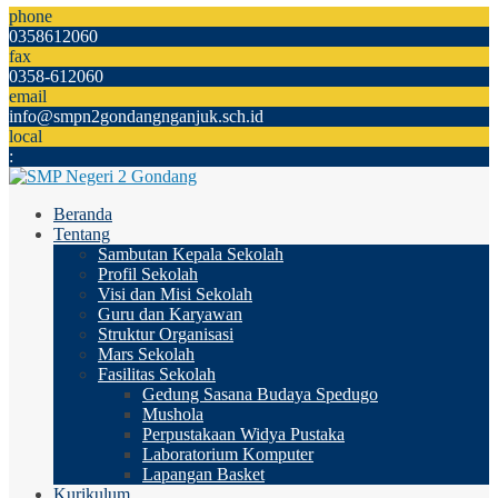
phone
0358612060
fax
0358-612060
email
info@smpn2gondangnganjuk.sch.id
local
:
Beranda
Tentang
Sambutan Kepala Sekolah
Profil Sekolah
Visi dan Misi Sekolah
Guru dan Karyawan
Struktur Organisasi
Mars Sekolah
Fasilitas Sekolah
Gedung Sasana Budaya Spedugo
Mushola
Perpustakaan Widya Pustaka
Laboratorium Komputer
Lapangan Basket
Kurikulum