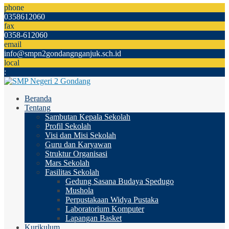
phone
0358612060
fax
0358-612060
email
info@smpn2gondangnganjuk.sch.id
local
:
Beranda
Tentang
Sambutan Kepala Sekolah
Profil Sekolah
Visi dan Misi Sekolah
Guru dan Karyawan
Struktur Organisasi
Mars Sekolah
Fasilitas Sekolah
Gedung Sasana Budaya Spedugo
Mushola
Perpustakaan Widya Pustaka
Laboratorium Komputer
Lapangan Basket
Kurikulum