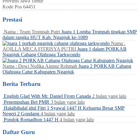
Provinsi
Jawa Timur
Kode Pos
64451
Prestasi
Nama : Team Trompah Putri
Juara 1 Lomba Trompah tingkap SMP
dalam rangka HUT Kab. Nganjuk ke-1089
Nama :
AQILLA MECA FITRISYA PUTRI
Juara 1 dalam PORKAB
Nganjuk Cabang Olahraga Taekwondo
Nama : Dewi Nofika Ainnur Rohmah
Juara 2 PORKAB Cabang
Olahraga Catur Kabupaten Nganjuk
Berita Terbaru
English Glad With Mr. Daniel From Canada
2 bulan yang lalu
Penempuhan Bet PMR
3 bulan yang lalu
Halalbihalal idul Fitri 1 Syawal 1447 H Keluarga Besar SMP
Negeri 2 Gondang
4 bulan yang lalu
Pondok Romadhon 1447 H
4 bulan yang lalu
Daftar Guru