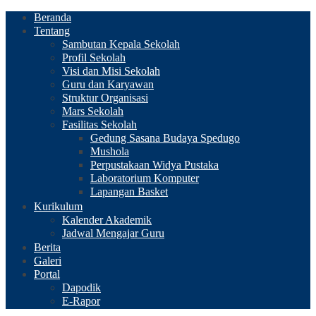
Beranda
Tentang
Sambutan Kepala Sekolah
Profil Sekolah
Visi dan Misi Sekolah
Guru dan Karyawan
Struktur Organisasi
Mars Sekolah
Fasilitas Sekolah
Gedung Sasana Budaya Spedugo
Mushola
Perpustakaan Widya Pustaka
Laboratorium Komputer
Lapangan Basket
Kurikulum
Kalender Akademik
Jadwal Mengajar Guru
Berita
Galeri
Portal
Dapodik
E-Rapor