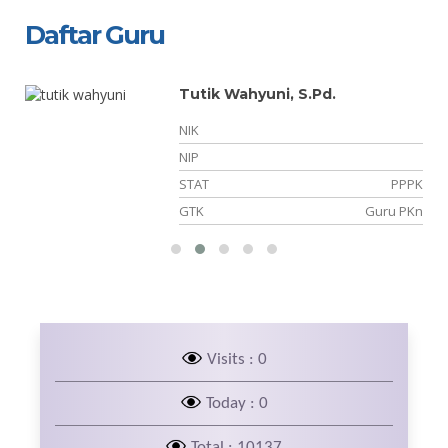
Daftar Guru
Tutik Wahyuni, S.Pd.
NIK
01
NIP
PK
STAT
PPPK
ia
GTK
Guru PKn
Visits : 0
Today : 0
Total : 10137