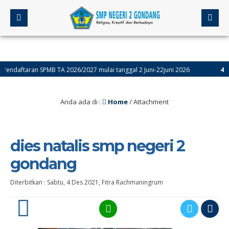
aftaran SPMB TA 2026/2027 mulai tanggal 2 Juni-22juni 2026
4 bulan 
Anda ada di :
Home
/ Attachment
dies natalis smp negeri 2
gondang
Diterbitkan :
Sabtu, 4 Des 2021
,
Fitra Rachmaningrum
0