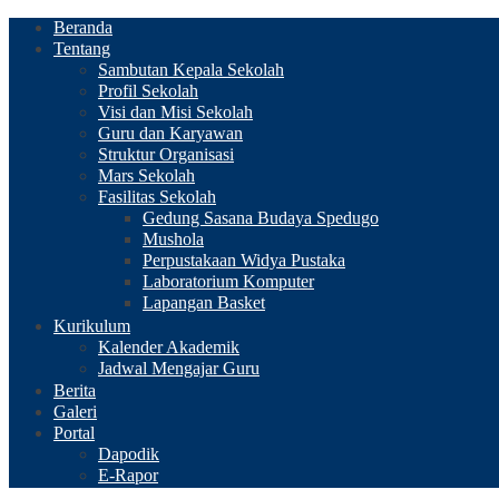
Beranda
Tentang
Sambutan Kepala Sekolah
Profil Sekolah
Visi dan Misi Sekolah
Guru dan Karyawan
Struktur Organisasi
Mars Sekolah
Fasilitas Sekolah
Gedung Sasana Budaya Spedugo
Mushola
Perpustakaan Widya Pustaka
Laboratorium Komputer
Lapangan Basket
Kurikulum
Kalender Akademik
Jadwal Mengajar Guru
Berita
Galeri
Portal
Dapodik
E-Rapor