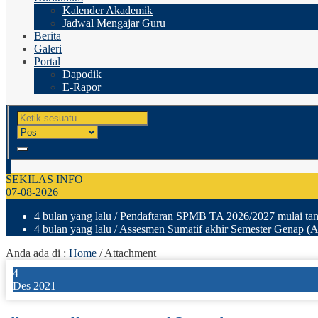
Kalender Akademik
Jadwal Mengajar Guru
Berita
Galeri
Portal
Dapodik
E-Rapor
SEKILAS INFO
07-08-2026
4 bulan yang lalu
/ Pendaftaran SPMB TA 2026/2027 mulai tang
4 bulan yang lalu
/ Assesmen Sumatif akhir Semester Genap (A
Anda ada di :
Home
/ Attachment
4
Des 2021