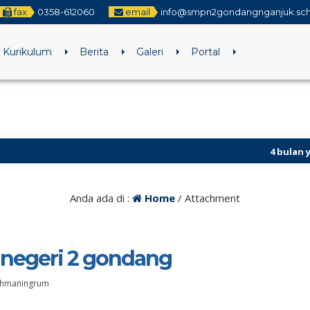
fax
0358-612060
email
info@smpn2gondangnganjuk.sch
Kurikulum
Berita
Galeri
Portal
4 bulan yang lalu
Anda ada di :
Home
/ Attachment
p negeri 2 gondang
achmaningrum