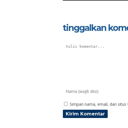
tinggalkan kom
Simpan nama, email, dan situs
Siti Alfiatu Rochmatin,
Ag
S.Pd.
N
NIK
N