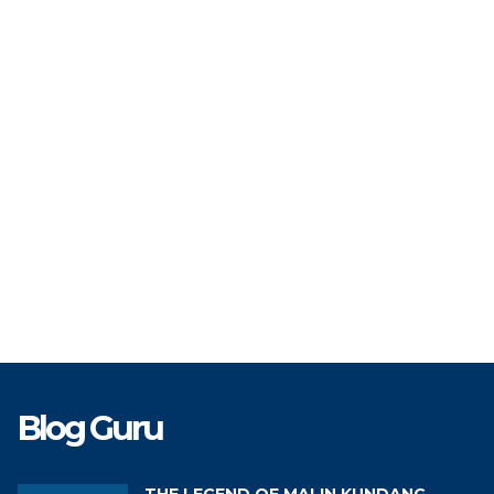
TAT
PPPK
STAT
TK
TU
GTK
Gur
Blog Guru