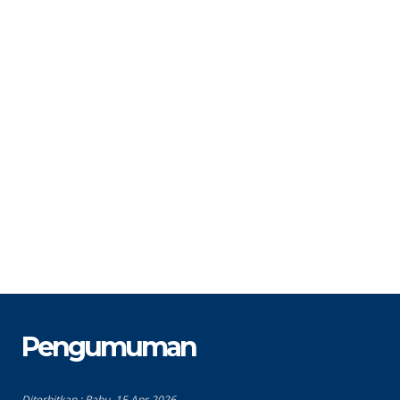
NIP
S
STAT
Guru Honorer
G
GTK
Guru B. Indonesia
Pengumuman
Diterbitkan :
Rabu, 15 Apr 2026