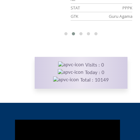
PNS
STAT
PPPK
u Matematika
GTK
Guru Agama
Visits : 0
Today : 0
Total : 10149