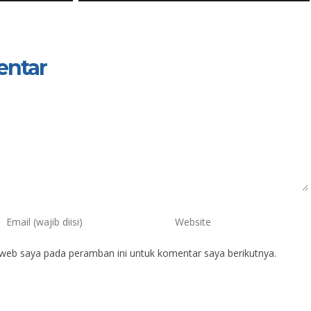
entar
 web saya pada peramban ini untuk komentar saya berikutnya.
us
Ansori, S.Pd.
IK
NIK
IP
NIP
197003