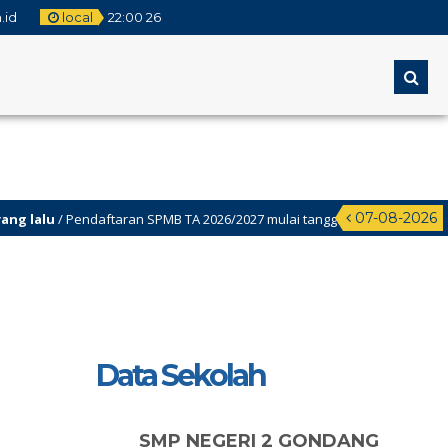
.id
local
22
:
00
26
07-08-2026
/ Pendaftaran SPMB TA 2026/2027 mulai tanggal 2 Juni-22juni 2026
Data Sekolah
SMP NEGERI 2 GONDANG