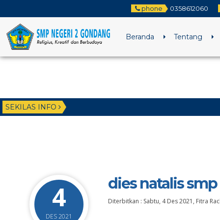
phone
0358612060
Beranda
Tentang
SEKILAS INFO
dies natalis sm
4
Diterbitkan :
Sabtu, 4 Des 2021
,
Fitra R
DES 2021