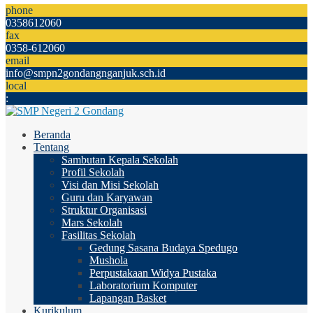
phone
0358612060
fax
0358-612060
email
info@smpn2gondangnganjuk.sch.id
local
:
Beranda
Tentang
Sambutan Kepala Sekolah
Profil Sekolah
Visi dan Misi Sekolah
Guru dan Karyawan
Struktur Organisasi
Mars Sekolah
Fasilitas Sekolah
Gedung Sasana Budaya Spedugo
Mushola
Perpustakaan Widya Pustaka
Laboratorium Komputer
Lapangan Basket
Kurikulum