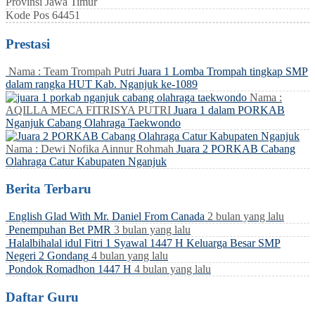
Provinsi
Jawa Timur
Kode Pos
64451
Prestasi
Nama : Team Trompah Putri
Juara 1 Lomba Trompah tingkap SMP
dalam rangka HUT Kab. Nganjuk ke-1089
Nama :
AQILLA MECA FITRISYA PUTRI
Juara 1 dalam PORKAB
Nganjuk Cabang Olahraga Taekwondo
Nama : Dewi Nofika Ainnur Rohmah
Juara 2 PORKAB Cabang
Olahraga Catur Kabupaten Nganjuk
Berita Terbaru
English Glad With Mr. Daniel From Canada
2 bulan yang lalu
Penempuhan Bet PMR
3 bulan yang lalu
Halalbihalal idul Fitri 1 Syawal 1447 H Keluarga Besar SMP
Negeri 2 Gondang
4 bulan yang lalu
Pondok Romadhon 1447 H
4 bulan yang lalu
Daftar Guru