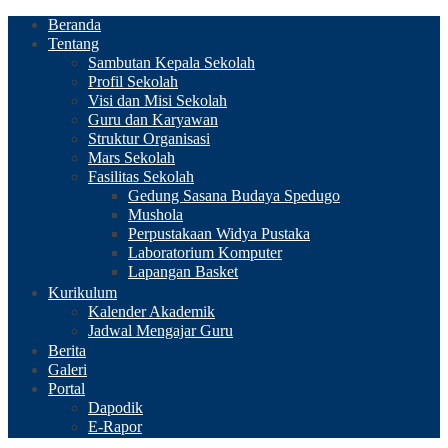
Beranda
Tentang
Sambutan Kepala Sekolah
Profil Sekolah
Visi dan Misi Sekolah
Guru dan Karyawan
Struktur Organisasi
Mars Sekolah
Fasilitas Sekolah
Gedung Sasana Budaya Spedugo
Mushola
Perpustakaan Widya Pustaka
Laboratorium Komputer
Lapangan Basket
Kurikulum
Kalender Akademik
Jadwal Mengajar Guru
Berita
Galeri
Portal
Dapodik
E-Rapor