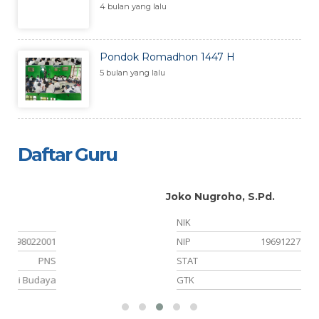
4 bulan yang lalu
Pondok Romadhon 1447 H
5 bulan yang lalu
Daftar Guru
Joko Nugroho, S.Pd.
NIK
01
NIP
196912271998031009
NS
STAT
PNS
ya
GTK
Guru IPA