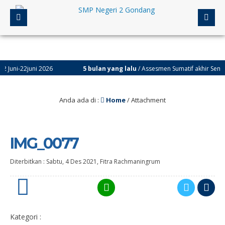
i-22juni 2026
5 bulan yang lalu
/ Assesmen Sumatif akhir Semester G
Anda ada di :
Home
/ Attachment
IMG_0077
Diterbitkan :
Sabtu, 4 Des 2021
,
Fitra Rachmaningrum
0
Kategori :