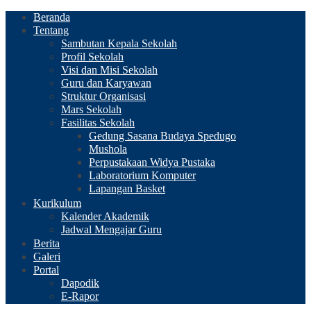
Beranda
Tentang
Sambutan Kepala Sekolah
Profil Sekolah
Visi dan Misi Sekolah
Guru dan Karyawan
Struktur Organisasi
Mars Sekolah
Fasilitas Sekolah
Gedung Sasana Budaya Spedugo
Mushola
Perpustakaan Widya Pustaka
Laboratorium Komputer
Lapangan Basket
Kurikulum
Kalender Akademik
Jadwal Mengajar Guru
Berita
Galeri
Portal
Dapodik
E-Rapor