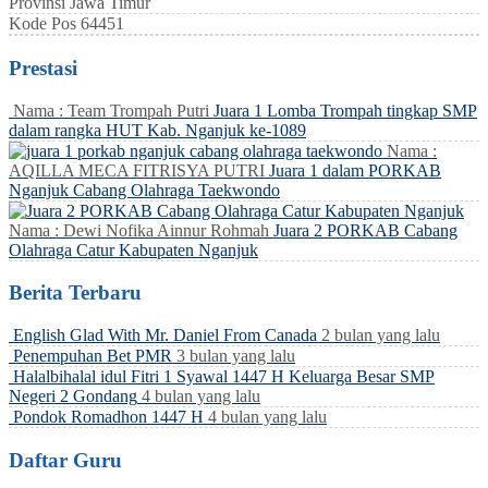
Provinsi
Jawa Timur
Kode Pos
64451
Prestasi
Nama : Team Trompah Putri
Juara 1 Lomba Trompah tingkap SMP
dalam rangka HUT Kab. Nganjuk ke-1089
Nama :
AQILLA MECA FITRISYA PUTRI
Juara 1 dalam PORKAB
Nganjuk Cabang Olahraga Taekwondo
Nama : Dewi Nofika Ainnur Rohmah
Juara 2 PORKAB Cabang
Olahraga Catur Kabupaten Nganjuk
Berita Terbaru
English Glad With Mr. Daniel From Canada
2 bulan yang lalu
Penempuhan Bet PMR
3 bulan yang lalu
Halalbihalal idul Fitri 1 Syawal 1447 H Keluarga Besar SMP
Negeri 2 Gondang
4 bulan yang lalu
Pondok Romadhon 1447 H
4 bulan yang lalu
Daftar Guru