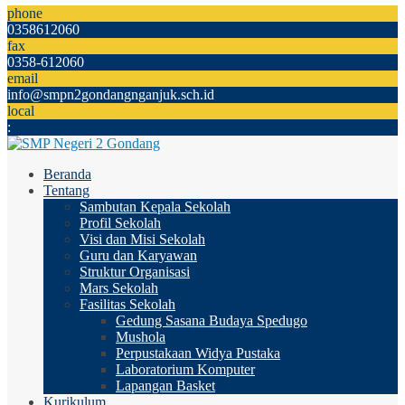
phone
0358612060
fax
0358-612060
email
info@smpn2gondangnganjuk.sch.id
local
:
Beranda
Tentang
Sambutan Kepala Sekolah
Profil Sekolah
Visi dan Misi Sekolah
Guru dan Karyawan
Struktur Organisasi
Mars Sekolah
Fasilitas Sekolah
Gedung Sasana Budaya Spedugo
Mushola
Perpustakaan Widya Pustaka
Laboratorium Komputer
Lapangan Basket
Kurikulum