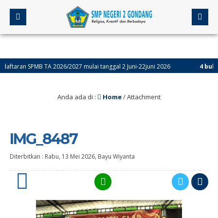
ran SPMB TA 2026/2027 mulai tanggal 2 Juni-22juni 2026
4 bulan yan
Anda ada di :
Home
/ Attachment
IMG_8487
Diterbitkan :
Rabu, 13 Mei 2026
,
Bayu Wiyanta
0