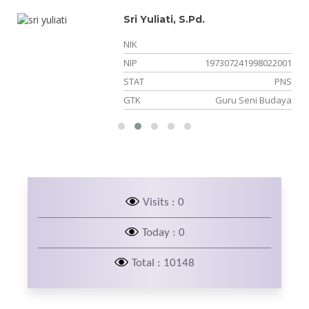
Sri Yuliati, S.Pd.
NIK
14
NIP
197307241998022001
NS
STAT
PNS
is
GTK
Guru Seni Budaya
Visits : 0
Today : 0
Total : 10148