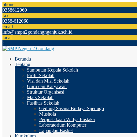
phone
0358612060
fax
0358-612060
email
info@smpn2gondangnganjuk.sch.id
local
:
Beranda
Tentang
Sambutan Kepala Sekolah
Profil Sekolah
Visi dan Misi Sekolah
Guru dan Karyawan
Struktur Organisasi
Mars Sekolah
Fasilitas Sekolah
Gedung Sasana Budaya Spedugo
Mushola
Perpustakaan Widya Pustaka
Laboratorium Komputer
Lapangan Basket
Kurikulum