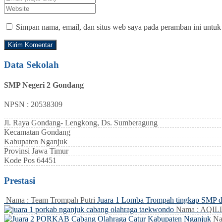
Simpan nama, email, dan situs web saya pada peramban ini untuk
Data Sekolah
SMP Negeri 2 Gondang
NPSN : 20538309
Jl. Raya Gondang- Lengkong, Ds. Sumberagung
Kecamatan
Gondang
Kabupaten
Nganjuk
Provinsi
Jawa Timur
Kode Pos
64451
Prestasi
Nama : Team Trompah Putri
Juara 1 Lomba Trompah tingkap SMP 
Nama : AQI
Na