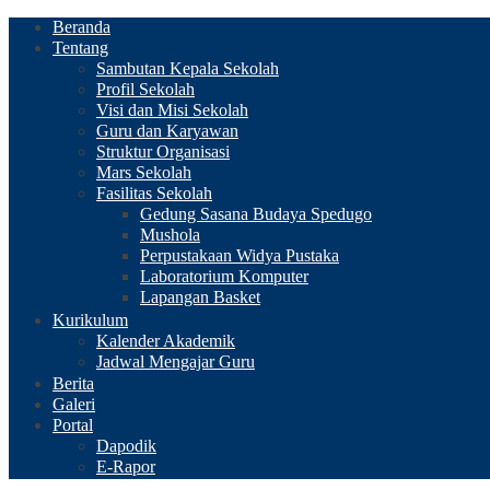
Beranda
Tentang
Sambutan Kepala Sekolah
Profil Sekolah
Visi dan Misi Sekolah
Guru dan Karyawan
Struktur Organisasi
Mars Sekolah
Fasilitas Sekolah
Gedung Sasana Budaya Spedugo
Mushola
Perpustakaan Widya Pustaka
Laboratorium Komputer
Lapangan Basket
Kurikulum
Kalender Akademik
Jadwal Mengajar Guru
Berita
Galeri
Portal
Dapodik
E-Rapor