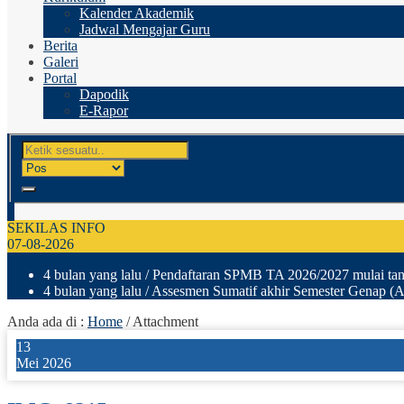
Kalender Akademik
Jadwal Mengajar Guru
Berita
Galeri
Portal
Dapodik
E-Rapor
SEKILAS INFO
07-08-2026
4 bulan yang lalu
/ Pendaftaran SPMB TA 2026/2027 mulai tang
4 bulan yang lalu
/ Assesmen Sumatif akhir Semester Genap (A
Anda ada di :
Home
/ Attachment
13
Mei 2026