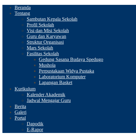
Beranda
Tentang
Sambutan Kepala Sekolah
Profil Sekolah
Visi dan Misi Sekolah
Guru dan Karyawan
Struktur Organisasi
Mars Sekolah
Fasilitas Sekolah
Gedung Sasana Budaya Spedugo
Mushola
Perpustakaan Widya Pustaka
Laboratorium Komputer
Lapangan Basket
Kurikulum
Kalender Akademik
Jadwal Mengajar Guru
Berita
Galeri
Portal
Dapodik
E-Rapor