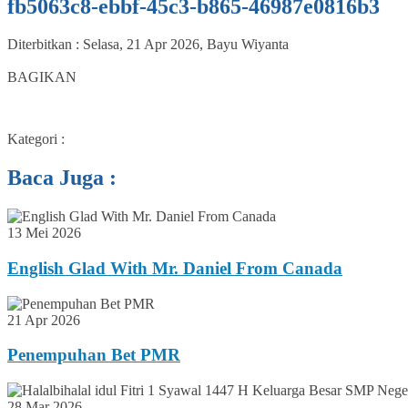
fb5063c8-ebbf-45c3-b865-46987e0816b3
Diterbitkan :
Selasa, 21 Apr 2026
,
Bayu Wiyanta
0
BAGIKAN
Kategori :
Baca Juga :
13 Mei 2026
English Glad With Mr. Daniel From Canada
21 Apr 2026
Penempuhan Bet PMR
28 Mar 2026