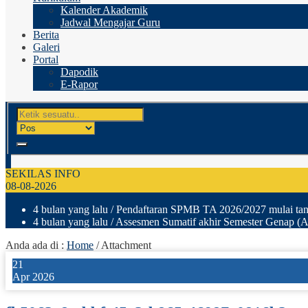
Kalender Akademik
Jadwal Mengajar Guru
Berita
Galeri
Portal
Dapodik
E-Rapor
SEKILAS INFO
08-08-2026
4 bulan yang lalu
/ Pendaftaran SPMB TA 2026/2027 mulai tang
4 bulan yang lalu
/ Assesmen Sumatif akhir Semester Genap (A
Anda ada di :
Home
/ Attachment
21
Apr 2026