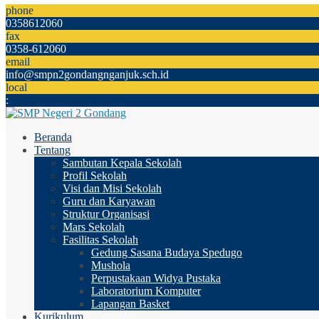
phone
0358612060
fax
0358-612060
email
info@smpn2gondangnganjuk.sch.id
local
:
Beranda
Tentang
Sambutan Kepala Sekolah
Profil Sekolah
Visi dan Misi Sekolah
Guru dan Karyawan
Struktur Organisasi
Mars Sekolah
Fasilitas Sekolah
Gedung Sasana Budaya Spedugo
Mushola
Perpustakaan Widya Pustaka
Laboratorium Komputer
Lapangan Basket
Kurikulum