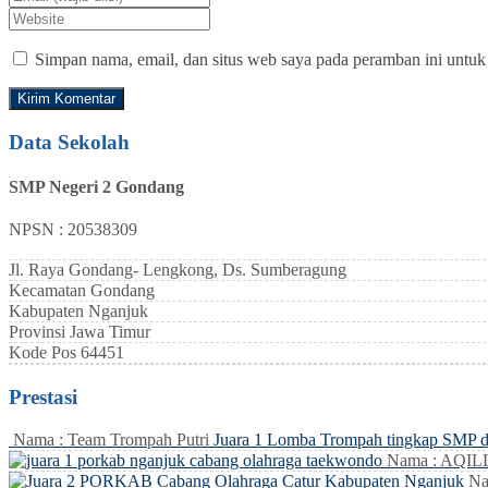
Simpan nama, email, dan situs web saya pada peramban ini untuk
Data Sekolah
SMP Negeri 2 Gondang
NPSN : 20538309
Jl. Raya Gondang- Lengkong, Ds. Sumberagung
Kecamatan
Gondang
Kabupaten
Nganjuk
Provinsi
Jawa Timur
Kode Pos
64451
Prestasi
Nama : Team Trompah Putri
Juara 1 Lomba Trompah tingkap SMP 
Nama : AQI
Na