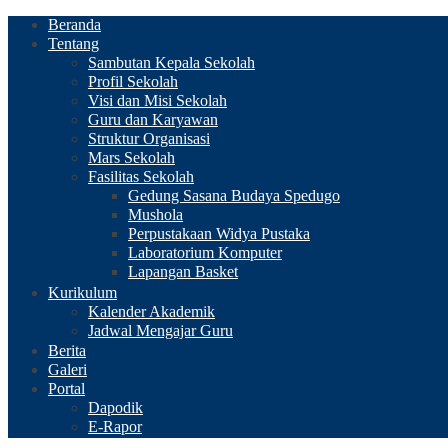
Beranda
Tentang
Sambutan Kepala Sekolah
Profil Sekolah
Visi dan Misi Sekolah
Guru dan Karyawan
Struktur Organisasi
Mars Sekolah
Fasilitas Sekolah
Gedung Sasana Budaya Spedugo
Mushola
Perpustakaan Widya Pustaka
Laboratorium Komputer
Lapangan Basket
Kurikulum
Kalender Akademik
Jadwal Mengajar Guru
Berita
Galeri
Portal
Dapodik
E-Rapor