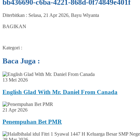
bb436690-c6ba-4221-868d-0f74849e401f
Diterbitkan :
Selasa, 21 Apr 2026
,
Bayu Wiyanta
0
BAGIKAN
Kategori :
Baca Juga :
13 Mei 2026
English Glad With Mr. Daniel From Canada
21 Apr 2026
Penempuhan Bet PMR
28 Mar 2026