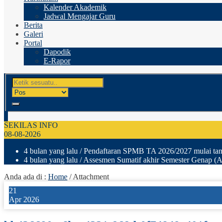
Kalender Akademik
Jadwal Mengajar Guru
Berita
Galeri
Portal
Dapodik
E-Rapor
SEKILAS INFO
08-08-2026
4 bulan yang lalu
/ Pendaftaran SPMB TA 2026/2027 mulai tang
4 bulan yang lalu
/ Assesmen Sumatif akhir Semester Genap (A
Anda ada di :
Home
/ Attachment
21
Apr 2026