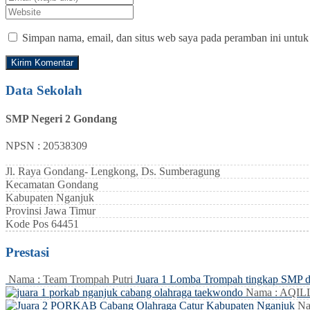
Simpan nama, email, dan situs web saya pada peramban ini untuk
Data Sekolah
SMP Negeri 2 Gondang
NPSN : 20538309
Jl. Raya Gondang- Lengkong, Ds. Sumberagung
Kecamatan
Gondang
Kabupaten
Nganjuk
Provinsi
Jawa Timur
Kode Pos
64451
Prestasi
Nama : Team Trompah Putri
Juara 1 Lomba Trompah tingkap SMP 
Nama : AQI
Na