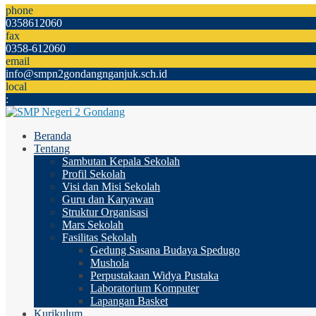
phone
0358612060
fax
0358-612060
email
info@smpn2gondangnganjuk.sch.id
local
:
Beranda
Tentang
Sambutan Kepala Sekolah
Profil Sekolah
Visi dan Misi Sekolah
Guru dan Karyawan
Struktur Organisasi
Mars Sekolah
Fasilitas Sekolah
Gedung Sasana Budaya Spedugo
Mushola
Perpustakaan Widya Pustaka
Laboratorium Komputer
Lapangan Basket
Kurikulum