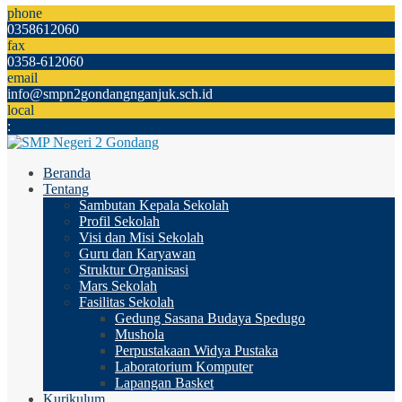
phone
0358612060
fax
0358-612060
email
info@smpn2gondangnganjuk.sch.id
local
:
Beranda
Tentang
Sambutan Kepala Sekolah
Profil Sekolah
Visi dan Misi Sekolah
Guru dan Karyawan
Struktur Organisasi
Mars Sekolah
Fasilitas Sekolah
Gedung Sasana Budaya Spedugo
Mushola
Perpustakaan Widya Pustaka
Laboratorium Komputer
Lapangan Basket
Kurikulum