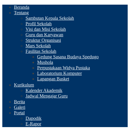
Beranda
Tentang
Sambutan Kepala Sekolah
Profil Sekolah
Visi dan Misi Sekolah
Guru dan Karyawan
Struktur Organisasi
Mars Sekolah
Fasilitas Sekolah
Gedung Sasana Budaya Spedugo
Mushola
Perpustakaan Widya Pustaka
Laboratorium Komputer
Lapangan Basket
Kurikulum
Kalender Akademik
Jadwal Mengajar Guru
Berita
Galeri
Portal
Dapodik
E-Rapor