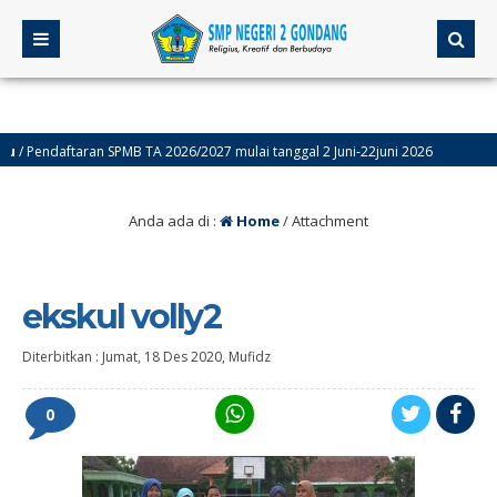
endaftaran SPMB TA 2026/2027 mulai tanggal 2 Juni-22juni 2026
4 bul
Anda ada di :
Home
/ Attachment
ekskul volly2
Diterbitkan :
Jumat, 18 Des 2020
,
Mufidz
0