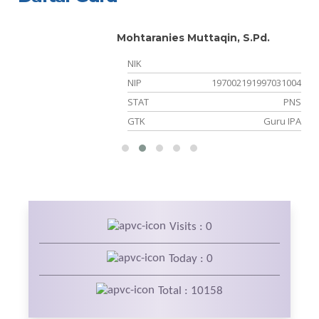
Mohtaranies Muttaqin, S.Pd.
NIK
NIP
197002191997031004
PK
STAT
PNS
Kn
GTK
Guru IPA
Visits : 0
Today : 0
Total : 10158