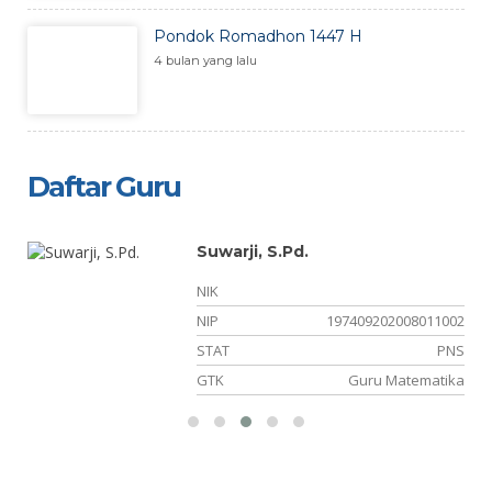
Pondok Romadhon 1447 H
4 bulan yang lalu
Daftar Guru
Suwarji, S.Pd.
NIK
NIP
197409202008011002
PK
STAT
PNS
TU
GTK
Guru Matematika