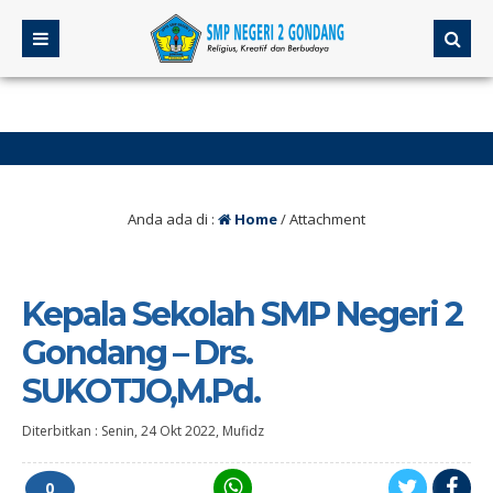
 Mei, Sedangkan Kelas 7 dan 8 dilaksanakan Tanggal 8-13 Juni 2026
Anda ada di :
Home
/ Attachment
Kepala Sekolah SMP Negeri 2
Gondang – Drs.
SUKOTJO,M.Pd.
Diterbitkan :
Senin, 24 Okt 2022
,
Mufidz
0