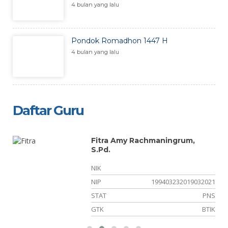
4 bulan yang lalu
Pondok Romadhon 1447 H
4 bulan yang lalu
Daftar Guru
Fitra Amy Rachmaningrum,
S.Pd.
NIK
10
NIP
199403232019032021
NS
STAT
PNS
ka
GTK
BTIK