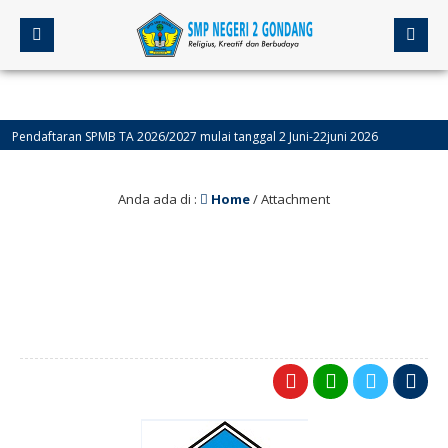
endaftaran SPMB TA 2026/2027 mulai tanggal 2 Juni-22juni 2026
4 bul
Anda ada di :
Home
/ Attachment