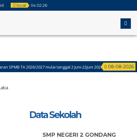
id
local
04
:
02
27
08-08-2026
 TA 2026/2027 mulai tanggal 2 Juni-22juni 2026
f akhir Semester Genap (ASAS) Kelas 9 Dilaksanakan Tanggal 4-9 Mei, Sed
Laba
Data Sekolah
SMP NEGERI 2 GONDANG