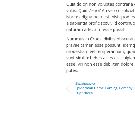
Quia dolori non voluptas contraria 
vultis. Quid Zeno? An vero displicui
ista res digna odio est, nisi quod 
a sapientia proficiscitur, id cont
naturam affectum esse possit.
Nummus in Croesi divitiis obscurat
pravae tamen esse possunt. Idemqu
modestiam vel temperantiam, quae 
sunt similia: hebes acies est cuipia
esse, viri non esse debilitari dolo
putes.
Sebelumnya
Spiderman Home Coming, Comedy
Superhero