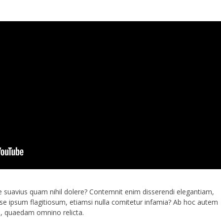
se suavius quam nihil dolere? Contemnit enim disserendi elegantiam,
r se ipsum flagitiosum, etiamsi nulla comitetur infamia? Ab hoc autem
 quaedam omnino relicta.