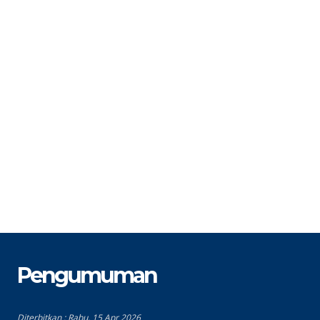
N
STAT
PPPK
S
GTK
Guru BP/BK
G
Pengumuman
Diterbitkan :
Rabu, 15 Apr 2026