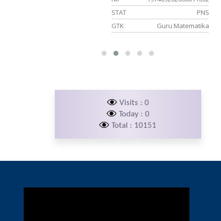
191997031004
STAT
PNS
PNS
GTK
Guru Matematika
Guru IPA
Visits : 0
Today : 0
Total : 10151