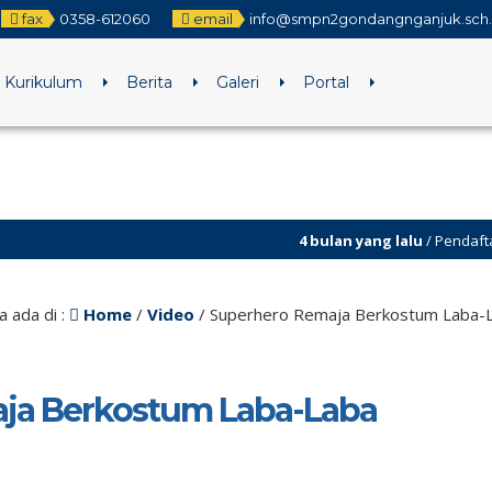
fax
0358-612060
email
info@smpn2gondangnganjuk.sch.
Kurikulum
Berita
Galeri
Portal
4 bulan yang lalu
/ Pendaftaran SPMB
4 bulan yang lalu
/ Assesmen Sumati
a ada di :
Home
/
Video
/
Superhero Remaja Berkostum Laba-
ja Berkostum Laba-Laba