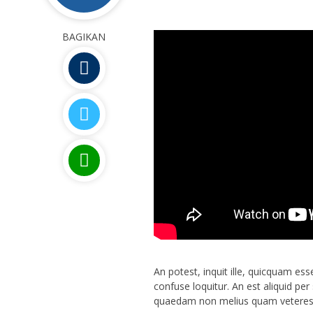
BAGIKAN
An potest, inquit ille, quicquam es
confuse loquitur. An est aliquid pe
quaedam non melius quam veteres,