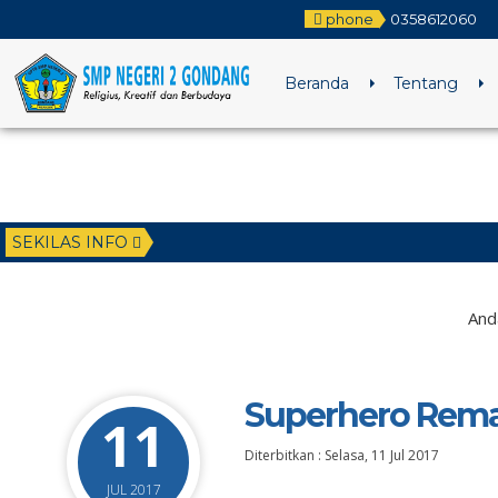
phone
0358612060
Beranda
Tentang
SEKILAS INFO
And
Superhero Rema
11
Diterbitkan :
Selasa, 11 Jul 2017
JUL 2017