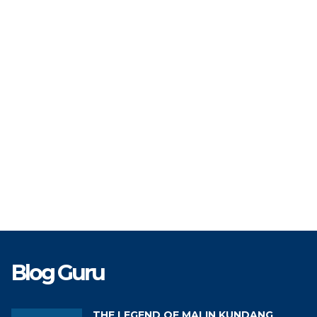
IP
19960705 202221 2 002
NIP
197002
TAT
PPPK
STAT
TK
Guru Bahasa Indonesia
GTK
Blog Guru
THE LEGEND OF MALIN KUNDANG