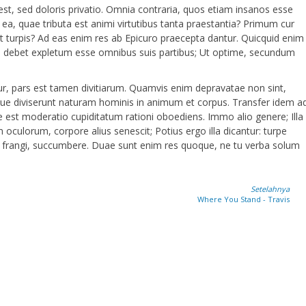
est, sed doloris privatio. Omnia contraria, quos etiam insanos esse
t ea, quae tributa est animi virtutibus tanta praestantia? Primum cur
est turpis? Ad eas enim res ab Epicuro praecepta dantur. Quicquid enim
inuo debet expletum esse omnibus suis partibus; Ut optime, secundum
ur, pars est tamen divitiarum. Quamvis enim depravatae non sint,
e diviserunt naturam hominis in animum et corpus. Transfer idem a
est moderatio cupiditatum rationi oboediens. Immo alio genere; Illa
m oculorum, corpore alius senescit; Potius ergo illa dicantur: turpe
re, frangi, succumbere. Duae sunt enim res quoque, ne tu verba solum
Setelahnya
Where You Stand - Travis