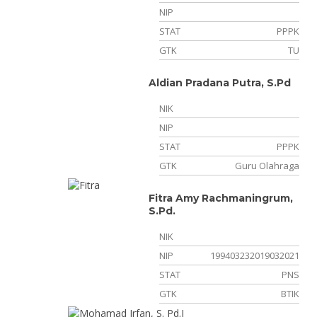
NIP
STAT
PPPK
GTK
TU
Aldian Pradana Putra, S.Pd
NIK
NIP
STAT
PPPK
GTK
Guru Olahraga
Fitra Amy Rachmaningrum,
S.Pd.
NIK
NIP
199403232019032021
STAT
PNS
GTK
BTIK