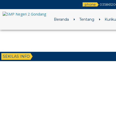
phone
03586120
Beranda
Tentang
Kurik
SEKILAS INFO