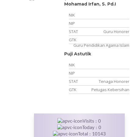
Mohamad Irfan, S. Pd.I
NIK
NIP
STAT
Guru Honorer
GTK
Guru Pendidikan Agama Islam
Puji Astutik
NIK
NIP
STAT
Tenaga Honorer
GTK
Petugas Kebersihan
Visits : 0
Today : 0
Total : 10143