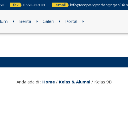
60
fax
0358-612060
email
info@smpn2gondangnganjuk.sc
ulum
Berita
Galeri
Portal
Anda ada di :
Home
/
Kelas & Alumni
/
Kelas 9B