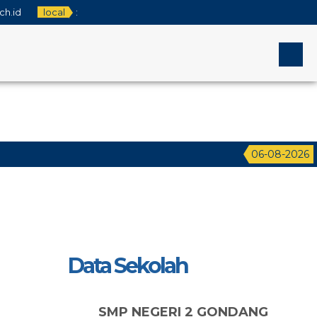
h.id
local
:
06-08-2026
4
Data Sekolah
SMP NEGERI 2 GONDANG