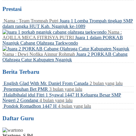
Prestasi
Nama : Team Trompah Putri
Juara 1 Lomba Trompah tingkap SMP
dalam rangka HUT Kab. Nganjuk ke-1089
Nama :
AQILLA MECA FITRISYA PUTRI
Juara 1 dalam PORKAB
Nganjuk Cabang Olahraga Taekwondo
Nama : Dewi Nofika Ainnur Rohmah
Juara 2 PORKAB Cabang
Olahraga Catur Kabupaten Nganjuk
Berita Terbaru
English Glad With Mr. Daniel From Canada
2 bulan yang lalu
Penempuhan Bet PMR
3 bulan yang lalu
Halalbihalal idul Fitri 1 Syawal 1447 H Keluarga Besar SMP
Negeri 2 Gondang
4 bulan yang lalu
Pondok Romadhon 1447 H
4 bulan yang lalu
Daftar Guru
Wartono, S.Pd.