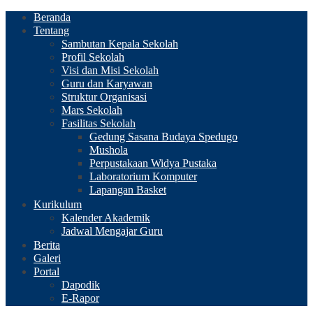
Beranda
Tentang
Sambutan Kepala Sekolah
Profil Sekolah
Visi dan Misi Sekolah
Guru dan Karyawan
Struktur Organisasi
Mars Sekolah
Fasilitas Sekolah
Gedung Sasana Budaya Spedugo
Mushola
Perpustakaan Widya Pustaka
Laboratorium Komputer
Lapangan Basket
Kurikulum
Kalender Akademik
Jadwal Mengajar Guru
Berita
Galeri
Portal
Dapodik
E-Rapor