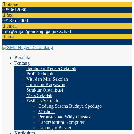
phone
0358612060
fax
0358-612060
email
info@smpn2gondangnganjuk.sch.id
local
:
Beranda
Tentang
Sambutan Kepala Sekolah
Profil Sekolah
Visi dan Misi Sekolah
Guru dan Karyawan
Struktur Organisasi
Mars Sekolah
Fasilitas Sekolah
Gedung Sasana Budaya Spedugo
Mushola
Perpustakaan Widya Pustaka
Laboratorium Komputer
Lapangan Basket
Kurikulum