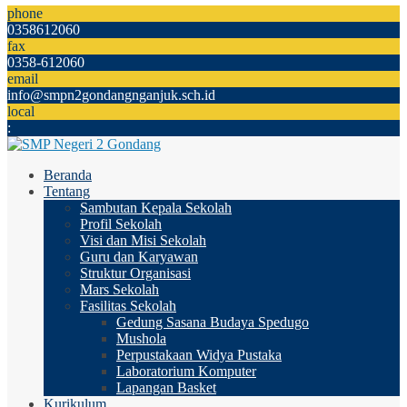
phone
0358612060
fax
0358-612060
email
info@smpn2gondangnganjuk.sch.id
local
:
Beranda
Tentang
Sambutan Kepala Sekolah
Profil Sekolah
Visi dan Misi Sekolah
Guru dan Karyawan
Struktur Organisasi
Mars Sekolah
Fasilitas Sekolah
Gedung Sasana Budaya Spedugo
Mushola
Perpustakaan Widya Pustaka
Laboratorium Komputer
Lapangan Basket
Kurikulum