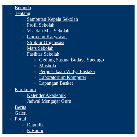
Beranda
Tentang
Sambutan Kepala Sekolah
Profil Sekolah
Visi dan Misi Sekolah
Guru dan Karyawan
Struktur Organisasi
Mars Sekolah
Fasilitas Sekolah
Gedung Sasana Budaya Spedugo
Mushola
Perpustakaan Widya Pustaka
Laboratorium Komputer
Lapangan Basket
Kurikulum
Kalender Akademik
Jadwal Mengajar Guru
Berita
Galeri
Portal
Dapodik
E-Rapor