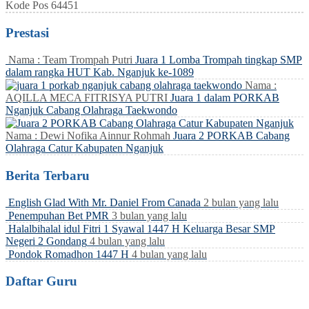
Kode Pos
64451
Prestasi
Nama : Team Trompah Putri
Juara 1 Lomba Trompah tingkap SMP
dalam rangka HUT Kab. Nganjuk ke-1089
Nama :
AQILLA MECA FITRISYA PUTRI
Juara 1 dalam PORKAB
Nganjuk Cabang Olahraga Taekwondo
Nama : Dewi Nofika Ainnur Rohmah
Juara 2 PORKAB Cabang
Olahraga Catur Kabupaten Nganjuk
Berita Terbaru
English Glad With Mr. Daniel From Canada
2 bulan yang lalu
Penempuhan Bet PMR
3 bulan yang lalu
Halalbihalal idul Fitri 1 Syawal 1447 H Keluarga Besar SMP
Negeri 2 Gondang
4 bulan yang lalu
Pondok Romadhon 1447 H
4 bulan yang lalu
Daftar Guru