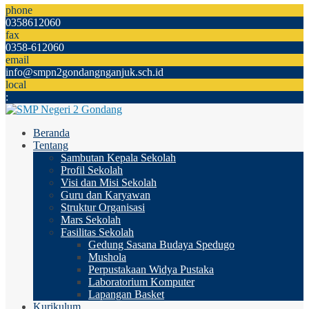
phone
0358612060
fax
0358-612060
email
info@smpn2gondangnganjuk.sch.id
local
:
Beranda
Tentang
Sambutan Kepala Sekolah
Profil Sekolah
Visi dan Misi Sekolah
Guru dan Karyawan
Struktur Organisasi
Mars Sekolah
Fasilitas Sekolah
Gedung Sasana Budaya Spedugo
Mushola
Perpustakaan Widya Pustaka
Laboratorium Komputer
Lapangan Basket
Kurikulum