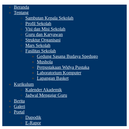
Beranda
Tentang
Sambutan Kepala Sekolah
Profil Sekolah
Visi dan Misi Sekolah
Guru dan Karyawan
Struktur Organisasi
Mars Sekolah
Fasilitas Sekolah
Gedung Sasana Budaya Spedugo
Mushola
Perpustakaan Widya Pustaka
Laboratorium Komputer
Lapangan Basket
Kurikulum
Kalender Akademik
Jadwal Mengajar Guru
Berita
Galeri
Portal
Dapodik
E-Rapor