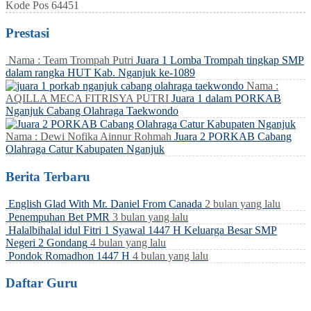
Kode Pos
64451
Prestasi
Nama : Team Trompah Putri
Juara 1 Lomba Trompah tingkap SMP
dalam rangka HUT Kab. Nganjuk ke-1089
Nama :
AQILLA MECA FITRISYA PUTRI
Juara 1 dalam PORKAB
Nganjuk Cabang Olahraga Taekwondo
Nama : Dewi Nofika Ainnur Rohmah
Juara 2 PORKAB Cabang
Olahraga Catur Kabupaten Nganjuk
Berita Terbaru
English Glad With Mr. Daniel From Canada
2 bulan yang lalu
Penempuhan Bet PMR
3 bulan yang lalu
Halalbihalal idul Fitri 1 Syawal 1447 H Keluarga Besar SMP
Negeri 2 Gondang
4 bulan yang lalu
Pondok Romadhon 1447 H
4 bulan yang lalu
Daftar Guru