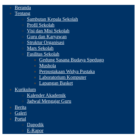
Beranda
Tentang
Sambutan Kepala Sekolah
Profil Sekolah
Visi dan Misi Sekolah
Guru dan Karyawan
Struktur Organisasi
Mars Sekolah
Fasilitas Sekolah
Gedung Sasana Budaya Spedugo
Mushola
Perpustakaan Widya Pustaka
Laboratorium Komputer
Lapangan Basket
Kurikulum
Kalender Akademik
Jadwal Mengajar Guru
Berita
Galeri
Portal
Dapodik
E-Rapor