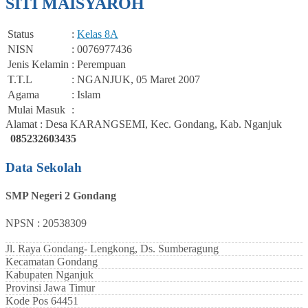
SITI MAISYAROH
Status
:
Kelas 8A
NISN
: 0076977436
Jenis Kelamin
: Perempuan
T.T.L
: NGANJUK, 05 Maret 2007
Agama
: Islam
Mulai Masuk
:
Alamat : Desa KARANGSEMI, Kec. Gondang, Kab. Nganjuk
085232603435
Data Sekolah
SMP Negeri 2 Gondang
NPSN : 20538309
Jl. Raya Gondang- Lengkong, Ds. Sumberagung
Kecamatan
Gondang
Kabupaten
Nganjuk
Provinsi
Jawa Timur
Kode Pos
64451