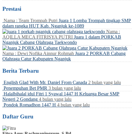
Prestasi
Nama : Team Trompah Putri
Juara 1 Lomba Trompah tingkap SMP
dalam rangka HUT Kab. Nganjuk ke-1089
Nama :
AQILLA MECA FITRISYA PUTRI
Juara 1 dalam PORKAB
Nganjuk Cabang Olahraga Taekwondo
Nama : Dewi Nofika Ainnur Rohmah
Juara 2 PORKAB Cabang
Olahraga Catur Kabupaten Nganjuk
Berita Terbaru
English Glad With Mr. Daniel From Canada
2 bulan yang lalu
Penempuhan Bet PMR
3 bulan yang lalu
Halalbihalal idul Fitri 1 Syawal 1447 H Keluarga Besar SMP
Negeri 2 Gondang
4 bulan yang lalu
Pondok Romadhon 1447 H
4 bulan yang lalu
Daftar Guru
Fitra Amy Rachmaningrum, S.Pd.