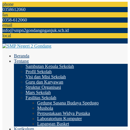
phone
0358612060
fax
0358-612060
email
info@smpn2gondangnganjuk.sch.id
local
:
Beranda
Tentang
Sambutan Kepala Sekolah
Profil Sekolah
Visi dan Misi Sekolah
Guru dan Karyawan
Struktur Organisasi
Mars Sekolah
Fasilitas Sekolah
Gedung Sasana Budaya Spedugo
Mushola
Perpustakaan Widya Pustaka
Laboratorium Komputer
Lapangan Basket
Kurikulum