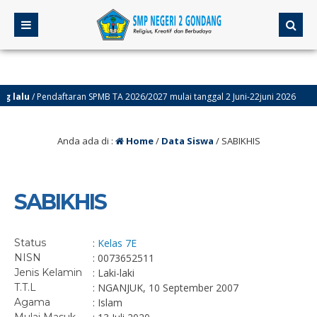
lalu
/ Pendaftaran SPMB TA 2026/2027 mulai tanggal 2 Juni-22juni 2026
Anda ada di :
Home
/
Data Siswa
/
SABIKHIS
SABIKHIS
Status
:
Kelas 7E
NISN
: 0073652511
Jenis Kelamin
: Laki-laki
T.T.L
: NGANJUK, 10 September 2007
Agama
: Islam