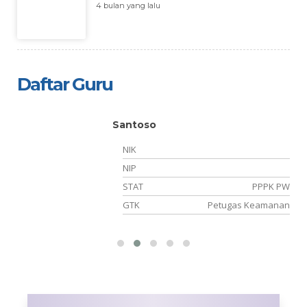
4 bulan yang lalu
Daftar Guru
Santoso
NIK
04
NIP
NS
STAT
PPPK PW
PA
GTK
Petugas Keamanan