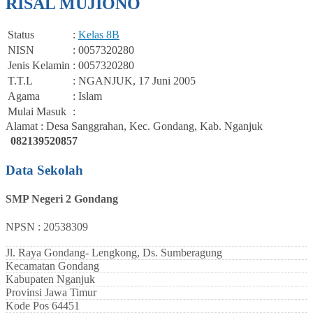
RISAL MUJIONO
Status
:
Kelas 8B
NISN
: 0057320280
Jenis Kelamin
: 0057320280
T.T.L
: NGANJUK, 17 Juni 2005
Agama
: Islam
Mulai Masuk
:
Alamat : Desa Sanggrahan, Kec. Gondang, Kab. Nganjuk
082139520857
Data Sekolah
SMP Negeri 2 Gondang
NPSN : 20538309
Jl. Raya Gondang- Lengkong, Ds. Sumberagung
Kecamatan
Gondang
Kabupaten
Nganjuk
Provinsi
Jawa Timur
Kode Pos
64451