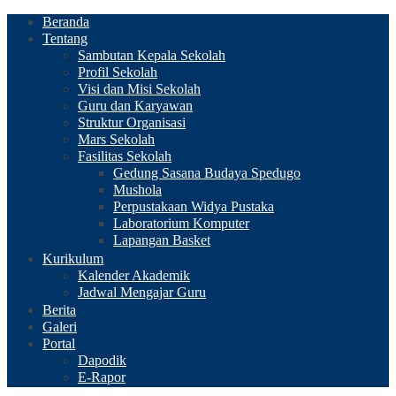
Beranda
Tentang
Sambutan Kepala Sekolah
Profil Sekolah
Visi dan Misi Sekolah
Guru dan Karyawan
Struktur Organisasi
Mars Sekolah
Fasilitas Sekolah
Gedung Sasana Budaya Spedugo
Mushola
Perpustakaan Widya Pustaka
Laboratorium Komputer
Lapangan Basket
Kurikulum
Kalender Akademik
Jadwal Mengajar Guru
Berita
Galeri
Portal
Dapodik
E-Rapor