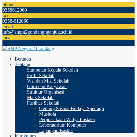
phone
0358612060
fax
0358-612060
email
info@smpn2gondangnganjuk.sch.id
local
:
Beranda
Tentang
Sambutan Kepala Sekolah
Profil Sekolah
Visi dan Misi Sekolah
Guru dan Karyawan
Struktur Organisasi
Mars Sekolah
Fasilitas Sekolah
Gedung Sasana Budaya Spedugo
Mushola
Perpustakaan Widya Pustaka
Laboratorium Komputer
Lapangan Basket
Kurikulum