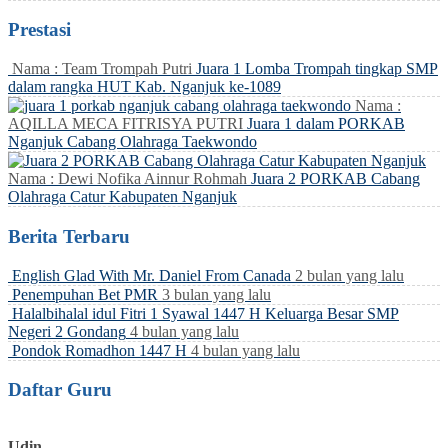
Prestasi
Nama : Team Trompah Putri
Juara 1 Lomba Trompah tingkap SMP
dalam rangka HUT Kab. Nganjuk ke-1089
Nama :
AQILLA MECA FITRISYA PUTRI
Juara 1 dalam PORKAB
Nganjuk Cabang Olahraga Taekwondo
Nama : Dewi Nofika Ainnur Rohmah
Juara 2 PORKAB Cabang
Olahraga Catur Kabupaten Nganjuk
Berita Terbaru
English Glad With Mr. Daniel From Canada
2 bulan yang lalu
Penempuhan Bet PMR
3 bulan yang lalu
Halalbihalal idul Fitri 1 Syawal 1447 H Keluarga Besar SMP
Negeri 2 Gondang
4 bulan yang lalu
Pondok Romadhon 1447 H
4 bulan yang lalu
Daftar Guru
Udin