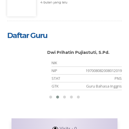
4 bulan yang lalu
Daftar Guru
Dwi Prihatin Pujiastuti, S.Pd.
NIK
NIP
197008082008012019
PK
STAT
PNS
ya
GTK
Guru Bahasa Inggris
Visits : 0