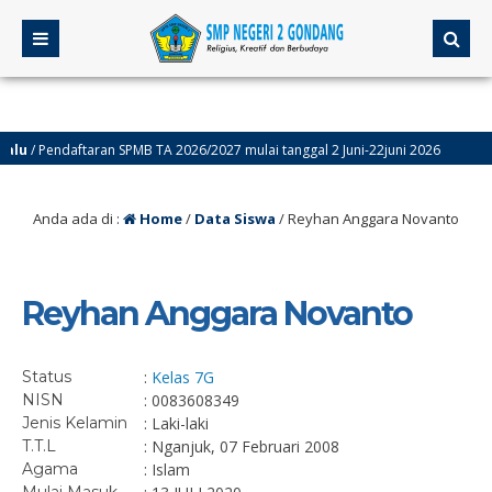
u
/ Pendaftaran SPMB TA 2026/2027 mulai tanggal 2 Juni-22juni 2026
4
Anda ada di :
Home
/
Data Siswa
/
Reyhan Anggara Novanto
Reyhan Anggara Novanto
Status
:
Kelas 7G
NISN
: 0083608349
Jenis Kelamin
: Laki-laki
T.T.L
: Nganjuk, 07 Februari 2008
Agama
: Islam