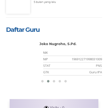
5 bulan yang lalu
Daftar Guru
Joko Nugroho, S.Pd.
NIK
NIP
196912271998031009
PK
STAT
PNS
ka
GTK
Guru IPA
Visits : 0