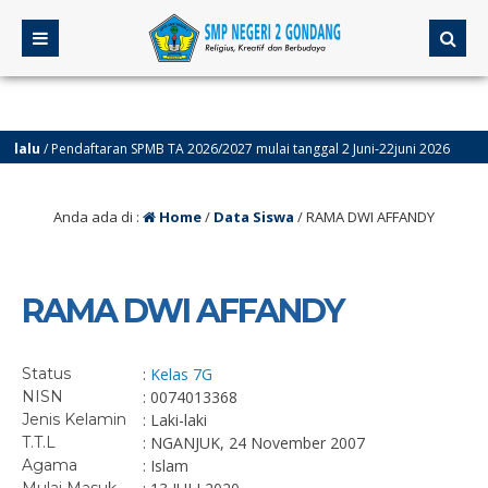
alu
/ Pendaftaran SPMB TA 2026/2027 mulai tanggal 2 Juni-22juni 2026
Anda ada di :
Home
/
Data Siswa
/
RAMA DWI AFFANDY
RAMA DWI AFFANDY
Status
:
Kelas 7G
NISN
: 0074013368
Jenis Kelamin
: Laki-laki
T.T.L
: NGANJUK, 24 November 2007
Agama
: Islam