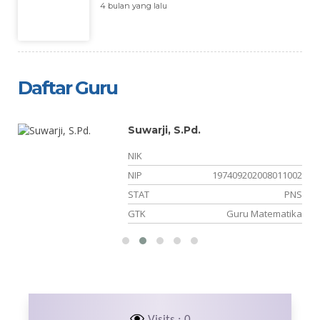
4 bulan yang lalu
Daftar Guru
Suwarji, S.Pd.
NIK
08
NIP
197409202008011002
NS
STAT
PNS
ka
GTK
Guru Matematika
Visits : 0