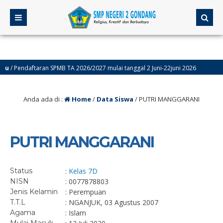
/ Pendaftaran SPMB TA 2026/2027 mulai tanggal 2 Juni-22juni 2026
/ Assesmen Sumatif akhir Semester Genap (ASAS) Kelas 9 Dilaksanakan Tanggal 4
Anda ada di :
Home
/
Data Siswa
/
PUTRI MANGGARANI
PUTRI MANGGARANI
Status
:
Kelas 7D
NISN
: 0077878803
Jenis Kelamin
: Perempuan
T.T.L
: NGANJUK, 03 Agustus 2007
Agama
: Islam