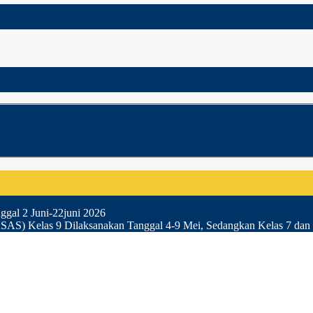
gal 2 Juni-22juni 2026
SAS) Kelas 9 Dilaksanakan Tanggal 4-9 Mei, Sedangkan Kelas 7 dan 