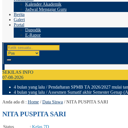
Kalender Akademik
Jadwal Mengajar Guru
Berita
Galeri
Portal
Dapodik
E-Rapor
SEKILAS INFO
07-08-2026
4 bulan yang lalu
/ Pendaftaran SPMB TA 2026/2027 mulai tang
4 bulan yang lalu
/ Assesmen Sumatif akhir Semester Genap (A
Anda ada di :
Home
/
Data Siswa
/
NITA PUSPITA SARI
NITA PUSPITA SARI
Status
:
Kelas 7D