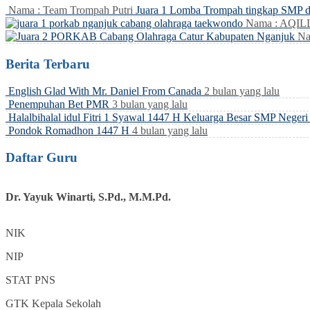
Nama : Team Trompah Putri
Juara 1 Lomba Trompah tingkap SMP 
Nama : AQI
Na
Berita Terbaru
English Glad With Mr. Daniel From Canada
2 bulan yang lalu
Penempuhan Bet PMR
3 bulan yang lalu
Halalbihalal idul Fitri 1 Syawal 1447 H Keluarga Besar SMP Neger
Pondok Romadhon 1447 H
4 bulan yang lalu
Daftar Guru
Dr. Yayuk Winarti, S.Pd., M.M.Pd.
NIK
NIP
STAT
PNS
GTK
Kepala Sekolah