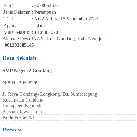
NISN
: 0078053572
Jenis Kelamin
: Perempuan
T.T.L
: NGANJUK, 15 September 2007
Agama
: Islam
Mulai Masuk
: 13 Juli 2020
Alamat : Desa JAAN, Kec. Gondang, Kab. Nganjuk
081232885145
Data Sekolah
SMP Negeri 2 Gondang
NPSN : 20538309
Jl. Raya Gondang- Lengkong, Ds. Sumberagung
Kecamatan
Gondang
Kabupaten
Nganjuk
Provinsi
Jawa Timur
Kode Pos
64451
Prestasi