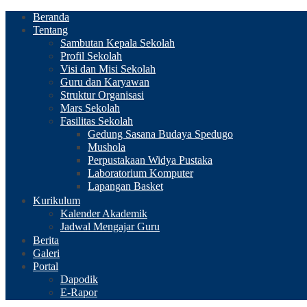
Beranda
Tentang
Sambutan Kepala Sekolah
Profil Sekolah
Visi dan Misi Sekolah
Guru dan Karyawan
Struktur Organisasi
Mars Sekolah
Fasilitas Sekolah
Gedung Sasana Budaya Spedugo
Mushola
Perpustakaan Widya Pustaka
Laboratorium Komputer
Lapangan Basket
Kurikulum
Kalender Akademik
Jadwal Mengajar Guru
Berita
Galeri
Portal
Dapodik
E-Rapor