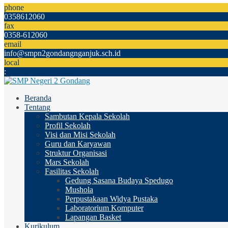
phone
0358612060
fax
0358-612060
email
info@smpn2gondangnganjuk.sch.id
local
:
Beranda
Tentang
Sambutan Kepala Sekolah
Profil Sekolah
Visi dan Misi Sekolah
Guru dan Karyawan
Struktur Organisasi
Mars Sekolah
Fasilitas Sekolah
Gedung Sasana Budaya Spedugo
Mushola
Perpustakaan Widya Pustaka
Laboratorium Komputer
Lapangan Basket
Kurikulum