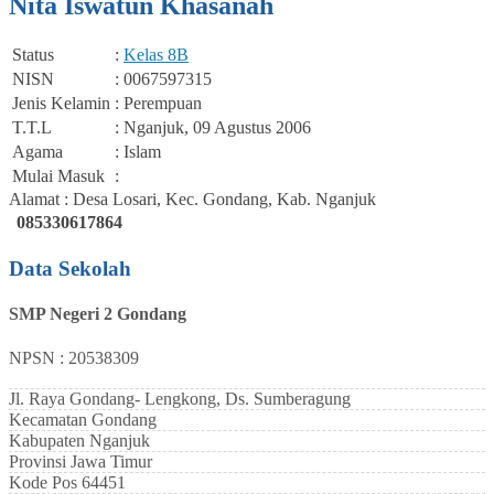
Nita Iswatun Khasanah
Status
:
Kelas 8B
NISN
: 0067597315
Jenis Kelamin
: Perempuan
T.T.L
: Nganjuk, 09 Agustus 2006
Agama
: Islam
Mulai Masuk
:
Alamat : Desa Losari, Kec. Gondang, Kab. Nganjuk
085330617864
Data Sekolah
SMP Negeri 2 Gondang
NPSN : 20538309
Jl. Raya Gondang- Lengkong, Ds. Sumberagung
Kecamatan
Gondang
Kabupaten
Nganjuk
Provinsi
Jawa Timur
Kode Pos
64451