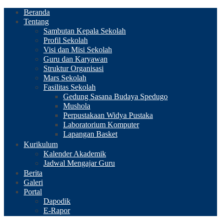
Beranda
Tentang
Sambutan Kepala Sekolah
Profil Sekolah
Visi dan Misi Sekolah
Guru dan Karyawan
Struktur Organisasi
Mars Sekolah
Fasilitas Sekolah
Gedung Sasana Budaya Spedugo
Mushola
Perpustakaan Widya Pustaka
Laboratorium Komputer
Lapangan Basket
Kurikulum
Kalender Akademik
Jadwal Mengajar Guru
Berita
Galeri
Portal
Dapodik
E-Rapor