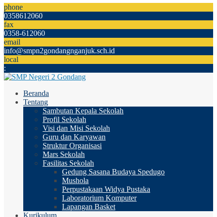
phone
0358612060
fax
0358-612060
email
info@smpn2gondangnganjuk.sch.id
local
:
Beranda
Tentang
Sambutan Kepala Sekolah
Profil Sekolah
Visi dan Misi Sekolah
Guru dan Karyawan
Struktur Organisasi
Mars Sekolah
Fasilitas Sekolah
Gedung Sasana Budaya Spedugo
Mushola
Perpustakaan Widya Pustaka
Laboratorium Komputer
Lapangan Basket
Kurikulum