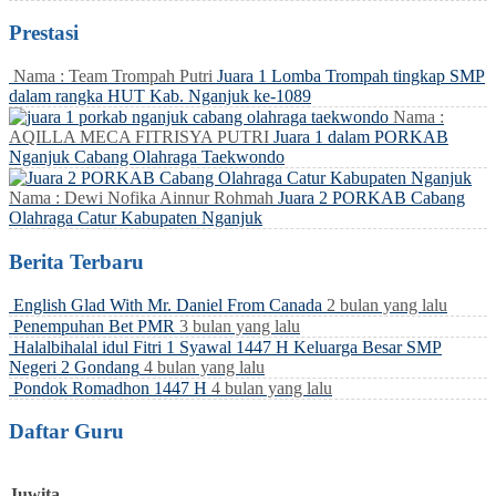
Prestasi
Nama : Team Trompah Putri
Juara 1 Lomba Trompah tingkap SMP
dalam rangka HUT Kab. Nganjuk ke-1089
Nama :
AQILLA MECA FITRISYA PUTRI
Juara 1 dalam PORKAB
Nganjuk Cabang Olahraga Taekwondo
Nama : Dewi Nofika Ainnur Rohmah
Juara 2 PORKAB Cabang
Olahraga Catur Kabupaten Nganjuk
Berita Terbaru
English Glad With Mr. Daniel From Canada
2 bulan yang lalu
Penempuhan Bet PMR
3 bulan yang lalu
Halalbihalal idul Fitri 1 Syawal 1447 H Keluarga Besar SMP
Negeri 2 Gondang
4 bulan yang lalu
Pondok Romadhon 1447 H
4 bulan yang lalu
Daftar Guru
Juwita