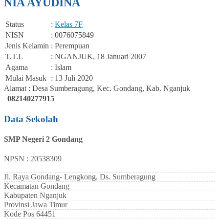
NIA AYUDINA
Status
:
Kelas 7F
NISN
: 0076075849
Jenis Kelamin
: Perempuan
T.T.L
: NGANJUK, 18 Januari 2007
Agama
: Islam
Mulai Masuk
: 13 Juli 2020
Alamat : Desa Sumberagung, Kec. Gondang, Kab. Nganjuk
082140277915
Data Sekolah
SMP Negeri 2 Gondang
NPSN : 20538309
Jl. Raya Gondang- Lengkong, Ds. Sumberagung
Kecamatan
Gondang
Kabupaten
Nganjuk
Provinsi
Jawa Timur
Kode Pos
64451