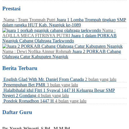
Prestasi
Nama : Team Trompah Putri
Juara 1 Lomba Trompah tingkap SMP
dalam rangka HUT Kab. Nganjuk ke-1089
Nama :
AQILLA MECA FITRISYA PUTRI
Juara 1 dalam PORKAB
Nganjuk Cabang Olahraga Taekwondo
Nama : Dewi Nofika Ainnur Rohmah
Juara 2 PORKAB Cabang
Olahraga Catur Kabupaten Nganjuk
Berita Terbaru
English Glad With Mr. Daniel From Canada
2 bulan yang lalu
Penempuhan Bet PMR
3 bulan yang lalu
Halalbihalal idul Fitri 1 Syawal 1447 H Keluarga Besar SMP
Negeri 2 Gondang
4 bulan yang lalu
Pondok Romadhon 1447 H
4 bulan yang lalu
Daftar Guru
Dr. Yayuk Winarti, S.Pd., M.M.Pd.