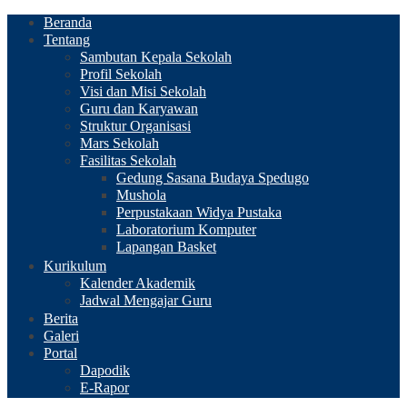
Beranda
Tentang
Sambutan Kepala Sekolah
Profil Sekolah
Visi dan Misi Sekolah
Guru dan Karyawan
Struktur Organisasi
Mars Sekolah
Fasilitas Sekolah
Gedung Sasana Budaya Spedugo
Mushola
Perpustakaan Widya Pustaka
Laboratorium Komputer
Lapangan Basket
Kurikulum
Kalender Akademik
Jadwal Mengajar Guru
Berita
Galeri
Portal
Dapodik
E-Rapor