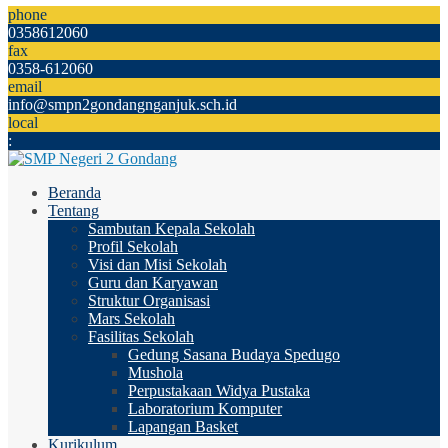
phone
0358612060
fax
0358-612060
email
info@smpn2gondangnganjuk.sch.id
local
:
Beranda
Tentang
Sambutan Kepala Sekolah
Profil Sekolah
Visi dan Misi Sekolah
Guru dan Karyawan
Struktur Organisasi
Mars Sekolah
Fasilitas Sekolah
Gedung Sasana Budaya Spedugo
Mushola
Perpustakaan Widya Pustaka
Laboratorium Komputer
Lapangan Basket
Kurikulum