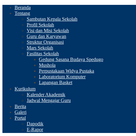
Beranda
Tentang
Sambutan Kepala Sekolah
Profil Sekolah
Visi dan Misi Sekolah
Guru dan Karyawan
Struktur Organisasi
Mars Sekolah
Fasilitas Sekolah
Gedung Sasana Budaya Spedugo
Mushola
Perpustakaan Widya Pustaka
Laboratorium Komputer
Lapangan Basket
Kurikulum
Kalender Akademik
Jadwal Mengajar Guru
Berita
Galeri
Portal
Dapodik
E-Rapor