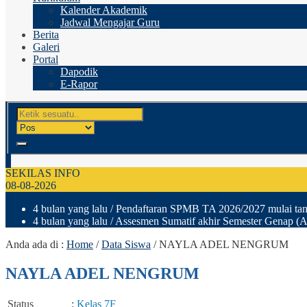
Kalender Akademik
Jadwal Mengajar Guru
Berita
Galeri
Portal
Dapodik
E-Rapor
SEKILAS INFO
08-08-2026
4 bulan yang lalu
/ Pendaftaran SPMB TA 2026/2027 mulai tang
4 bulan yang lalu
/ Assesmen Sumatif akhir Semester Genap (A
Anda ada di :
Home
/
Data Siswa
/
NAYLA ADEL NENGRUM
NAYLA ADEL NENGRUM
Status
:
Kelas 7F