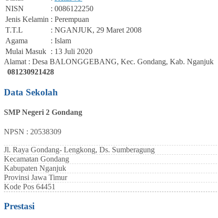
NISN
: 0086122250
Jenis Kelamin
: Perempuan
T.T.L
: NGANJUK, 29 Maret 2008
Agama
: Islam
Mulai Masuk
: 13 Juli 2020
Alamat : Desa BALONGGEBANG, Kec. Gondang, Kab. Nganjuk
081230921428
Data Sekolah
SMP Negeri 2 Gondang
NPSN : 20538309
Jl. Raya Gondang- Lengkong, Ds. Sumberagung
Kecamatan
Gondang
Kabupaten
Nganjuk
Provinsi
Jawa Timur
Kode Pos
64451
Prestasi