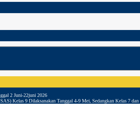
gal 2 Juni-22juni 2026
SAS) Kelas 9 Dilaksanakan Tanggal 4-9 Mei, Sedangkan Kelas 7 dan 