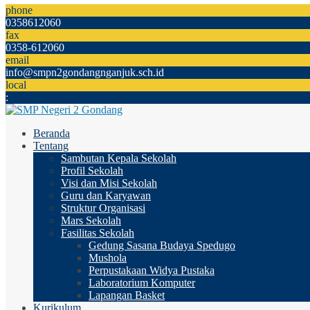
phone
0358612060
fax
0358-612060
email
info@smpn2gondangnganjuk.sch.id
local
:
Beranda
Tentang
Sambutan Kepala Sekolah
Profil Sekolah
Visi dan Misi Sekolah
Guru dan Karyawan
Struktur Organisasi
Mars Sekolah
Fasilitas Sekolah
Gedung Sasana Budaya Spedugo
Mushola
Perpustakaan Widya Pustaka
Laboratorium Komputer
Lapangan Basket
Kurikulum