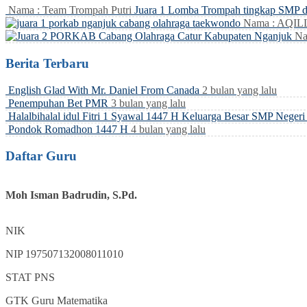
Nama : Team Trompah Putri
Juara 1 Lomba Trompah tingkap SMP 
Nama : AQI
Na
Berita Terbaru
English Glad With Mr. Daniel From Canada
2 bulan yang lalu
Penempuhan Bet PMR
3 bulan yang lalu
Halalbihalal idul Fitri 1 Syawal 1447 H Keluarga Besar SMP Neger
Pondok Romadhon 1447 H
4 bulan yang lalu
Daftar Guru
Moh Isman Badrudin, S.Pd.
NIK
NIP
197507132008011010
STAT
PNS
GTK
Guru Matematika