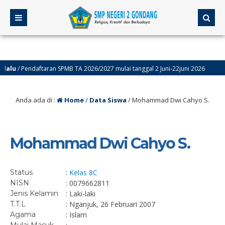
lu
/ Pendaftaran SPMB TA 2026/2027 mulai tanggal 2 Juni-22juni 2026
Anda ada di :
Home
/
Data Siswa
/
Mohammad Dwi Cahyo S.
Mohammad Dwi Cahyo S.
Status
:
Kelas 8C
NISN
: 0079662811
Jenis Kelamin
: Laki-laki
T.T.L
: Nganjuk, 26 Februari 2007
Agama
: Islam