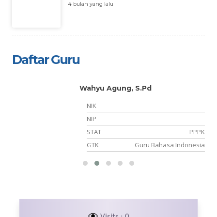
4 bulan yang lalu
Daftar Guru
Wahyu Agung, S.Pd
NIK
NIP
PK
STAT
PPPK
ga
GTK
Guru Bahasa Indonesia
Visits : 0