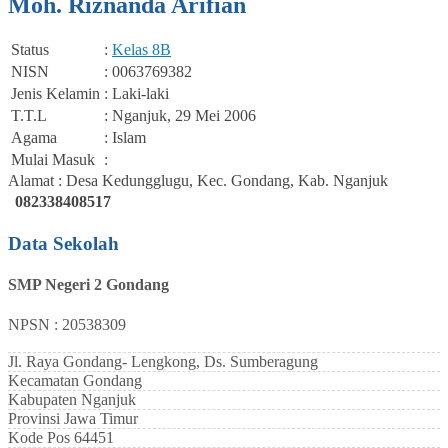
Moh. Riznanda Arifian
Status
:
Kelas 8B
NISN
: 0063769382
Jenis Kelamin
: Laki-laki
T.T.L
: Nganjuk, 29 Mei 2006
Agama
: Islam
Mulai Masuk
:
Alamat : Desa Kedungglugu, Kec. Gondang, Kab. Nganjuk
082338408517
Data Sekolah
SMP Negeri 2 Gondang
NPSN : 20538309
Jl. Raya Gondang- Lengkong, Ds. Sumberagung
Kecamatan
Gondang
Kabupaten
Nganjuk
Provinsi
Jawa Timur
Kode Pos
64451