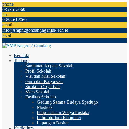
phone
0358612060
fax
0358-612060
email
info@smpn2gondangnganjuk.sch.id
local
:
Beranda
Tentang
Sambutan Kepala Sekolah
Profil Sekolah
Visi dan Misi Sekolah
Guru dan Karyawan
Struktur Organisasi
Mars Sekolah
Fasilitas Sekolah
Gedung Sasana Budaya Spedugo
Mushola
Perpustakaan Widya Pustaka
Laboratorium Komputer
Lapangan Basket
Kurikulum