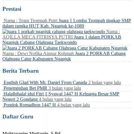
Prestasi
Nama : Team Trompah Putri
Juara 1 Lomba Trompah tingkap SMP
dalam rangka HUT Kab. Nganjuk ke-1089
Nama :
AQILLA MECA FITRISYA PUTRI
Juara 1 dalam PORKAB
Nganjuk Cabang Olahraga Taekwondo
Nama : Dewi Nofika Ainnur Rohmah
Juara 2 PORKAB Cabang
Olahraga Catur Kabupaten Nganjuk
Berita Terbaru
English Glad With Mr. Daniel From Canada
2 bulan yang lalu
Penempuhan Bet PMR
3 bulan yang lalu
Halalbihalal idul Fitri 1 Syawal 1447 H Keluarga Besar SMP
Negeri 2 Gondang
4 bulan yang lalu
Pondok Romadhon 1447 H
4 bulan yang lalu
Daftar Guru
Mohtaranies Muttaqin, S.Pd.