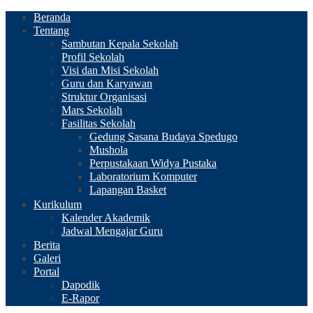
Beranda
Tentang
Sambutan Kepala Sekolah
Profil Sekolah
Visi dan Misi Sekolah
Guru dan Karyawan
Struktur Organisasi
Mars Sekolah
Fasilitas Sekolah
Gedung Sasana Budaya Spedugo
Mushola
Perpustakaan Widya Pustaka
Laboratorium Komputer
Lapangan Basket
Kurikulum
Kalender Akademik
Jadwal Mengajar Guru
Berita
Galeri
Portal
Dapodik
E-Rapor