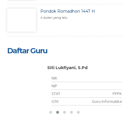
Pondok Romadhon 1447 H
4 bulan yang lalu
Daftar Guru
Siti Lukfiyani, S.Pd
NIK
NIP
PK
STAT
PPPK
PA
GTK
Guru Informatika