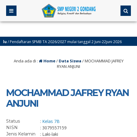
/ Pendaftaran SPMB TA 2026/2027 mulai tanggal 2 Juni-22juni 2026
4 
Anda ada di :
Home
/
Data Siswa
/
MOCHAMMAD JAFREY
RYAN ANJUNI
MOCHAMMAD JAFREY RYAN
ANJUNI
Status
:
Kelas 7B
NISN
: 3079557159
Jenis Kelamin
: Laki-laki