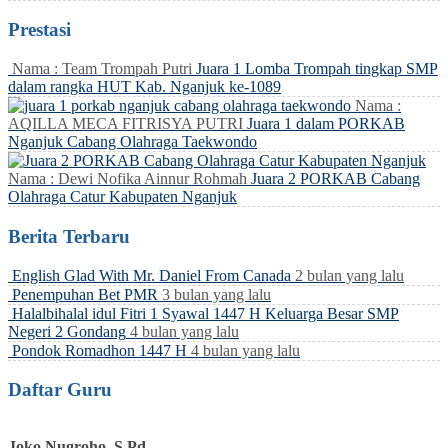
Prestasi
Nama : Team Trompah Putri
Juara 1 Lomba Trompah tingkap SMP
dalam rangka HUT Kab. Nganjuk ke-1089
Nama :
AQILLA MECA FITRISYA PUTRI
Juara 1 dalam PORKAB
Nganjuk Cabang Olahraga Taekwondo
Nama : Dewi Nofika Ainnur Rohmah
Juara 2 PORKAB Cabang
Olahraga Catur Kabupaten Nganjuk
Berita Terbaru
English Glad With Mr. Daniel From Canada
2 bulan yang lalu
Penempuhan Bet PMR
3 bulan yang lalu
Halalbihalal idul Fitri 1 Syawal 1447 H Keluarga Besar SMP
Negeri 2 Gondang
4 bulan yang lalu
Pondok Romadhon 1447 H
4 bulan yang lalu
Daftar Guru
Joko Nugroho, S.Pd.