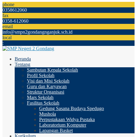
phone
0358612060
fax
0358-612060
email
info@smpn2gondangnganjuk.sch.id
local
:
Beranda
Tentang
Sambutan Kepala Sekolah
Profil Sekolah
Visi dan Misi Sekolah
Guru dan Karyawan
Struktur Organisasi
Mars Sekolah
Fasilitas Sekolah
Gedung Sasana Budaya Spedugo
Mushola
Perpustakaan Widya Pustaka
Laboratorium Komputer
Lapangan Basket
Kurikulum