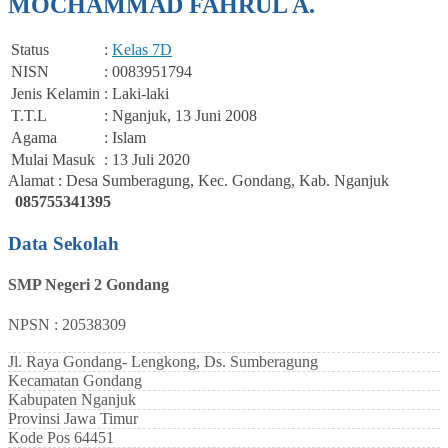
MOCHAMMAD FAHRUL A.
Status
:
Kelas 7D
NISN
: 0083951794
Jenis Kelamin
: Laki-laki
T.T.L
: Nganjuk, 13 Juni 2008
Agama
: Islam
Mulai Masuk
: 13 Juli 2020
Alamat : Desa Sumberagung, Kec. Gondang, Kab. Nganjuk
085755341395
Data Sekolah
SMP Negeri 2 Gondang
NPSN : 20538309
Jl. Raya Gondang- Lengkong, Ds. Sumberagung
Kecamatan
Gondang
Kabupaten
Nganjuk
Provinsi
Jawa Timur
Kode Pos
64451