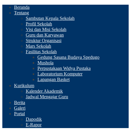
Beranda
Tentang
Sambutan Kepala Sekolah
Profil Sekolah
Visi dan Misi Sekolah
Guru dan Karyawan
Struktur Organisasi
Mars Sekolah
Fasilitas Sekolah
Gedung Sasana Budaya Spedugo
Mushola
Perpustakaan Widya Pustaka
Laboratorium Komputer
Lapangan Basket
Kurikulum
Kalender Akademik
Jadwal Mengajar Guru
Berita
Galeri
Portal
Dapodik
E-Rapor