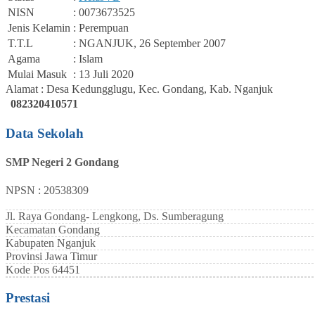
NISN
: 0073673525
Jenis Kelamin
: Perempuan
T.T.L
: NGANJUK, 26 September 2007
Agama
: Islam
Mulai Masuk
: 13 Juli 2020
Alamat : Desa Kedungglugu, Kec. Gondang, Kab. Nganjuk
082320410571
Data Sekolah
SMP Negeri 2 Gondang
NPSN : 20538309
Jl. Raya Gondang- Lengkong, Ds. Sumberagung
Kecamatan
Gondang
Kabupaten
Nganjuk
Provinsi
Jawa Timur
Kode Pos
64451
Prestasi