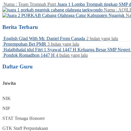
Nama : Team Trompah Putri
Juara 1 Lomba Trompah tingkap SMP 
Nama : AQI
Na
Berita Terbaru
English Glad With Mr. Daniel From Canada
2 bulan yang lalu
Penempuhan Bet PMR
3 bulan yang lalu
Halalbihalal idul Fitri 1 Syawal 1447 H Keluarga Besar SMP Neger
Pondok Romadhon 1447 H
4 bulan yang lalu
Daftar Guru
Juwita
NIK
NIP
STAT
Tenaga Honorer
GTK
Staff Perpustakaan