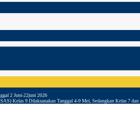
gal 2 Juni-22juni 2026
SAS) Kelas 9 Dilaksanakan Tanggal 4-9 Mei, Sedangkan Kelas 7 dan 