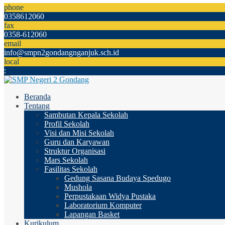
phone
0358612060
fax
0358-612060
email
info@smpn2gondangnganjuk.sch.id
local
:
Beranda
Tentang
Sambutan Kepala Sekolah
Profil Sekolah
Visi dan Misi Sekolah
Guru dan Karyawan
Struktur Organisasi
Mars Sekolah
Fasilitas Sekolah
Gedung Sasana Budaya Spedugo
Mushola
Perpustakaan Widya Pustaka
Laboratorium Komputer
Lapangan Basket
Kurikulum