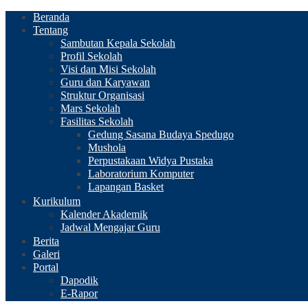
Beranda
Tentang
Sambutan Kepala Sekolah
Profil Sekolah
Visi dan Misi Sekolah
Guru dan Karyawan
Struktur Organisasi
Mars Sekolah
Fasilitas Sekolah
Gedung Sasana Budaya Spedugo
Mushola
Perpustakaan Widya Pustaka
Laboratorium Komputer
Lapangan Basket
Kurikulum
Kalender Akademik
Jadwal Mengajar Guru
Berita
Galeri
Portal
Dapodik
E-Rapor