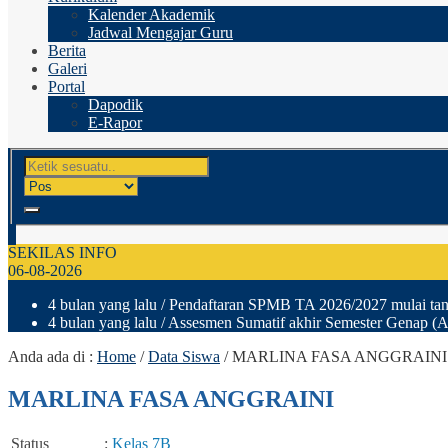
Kalender Akademik
Jadwal Mengajar Guru
Berita
Galeri
Portal
Dapodik
E-Rapor
SEKILAS INFO
06-08-2026
4 bulan yang lalu
/ Pendaftaran SPMB TA 2026/2027 mulai tang
4 bulan yang lalu
/ Assesmen Sumatif akhir Semester Genap (A
Anda ada di :
Home
/
Data Siswa
/
MARLINA FASA ANGGRAINI
MARLINA FASA ANGGRAINI
Status
:
Kelas 7B