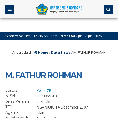
 Pendaftaran SPMB TA 2026/2027 mulai tanggal 2 Juni-22juni 2026
4 b
Anda ada di :
Home
/
Data Siswa
/
M. FATHUR ROHMAN
M. FATHUR ROHMAN
Status
:
Kelas 7B
NISN
: 0073965784
Jenis Kelamin
: Laki-laki
T.T.L
: NGANJUK, 14 Desember 2007
Agama
: Islam